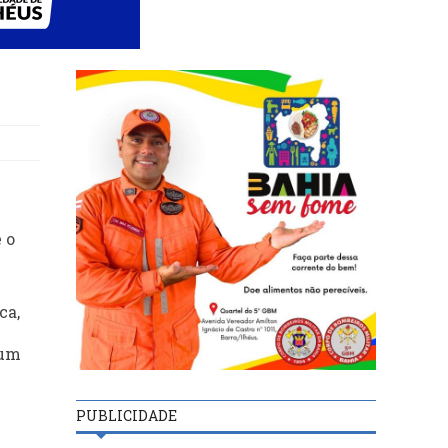
 o
ca,
 um
PUBLICIDADE