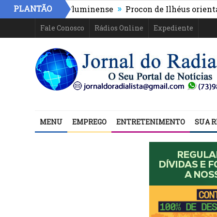
»
PLANTÃO
 o apático Fluminense
Procon de Ilhéus orienta consu
Fale Conosco
Rádios Online
Expediente
MENU
EMPREGO
ENTRETENIMENTO
SUA R