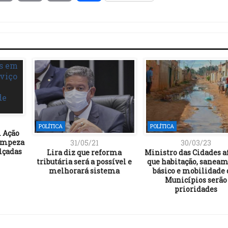
Link
POLÍTICA
POLÍTICA
 Ação
impeza
31/05/21
30/03/23
lçadas
Lira diz que reforma
Ministro das Cidades 
tributária será a possível e
que habitação, sanea
melhorará sistema
básico e mobilidade 
Municípios serão
prioridades