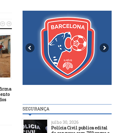


POLÍTICA
30/07/16
Lula, Delcídio e outros 5
POLÍTICA
viram réus por tentativa de
obstrução da Justiça
09/01/22
afirma
Diretor da Anvisa reba
mento
Bolsonaro em nota e p
dos
retratação
SEGURANÇA
julho 30, 2026
Polícia Civil publica edital