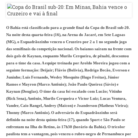
O Bahia está classificado para a grande final da Copa do Brasil sub-20.
Na noite desta quarta-feira (16), na Arena do Jacaré, em Sete Lagoas
(MG), o Esquadrãozinho venceu o Cruzeiro por 2 a 1 no segundo jogo
das semifinais da competição nacional. Os baianos saíram na frente com
dois gols de Kaynan, enquanto Murilo Cerqueira, de pênalti, descontou
para o time da casa. A equipe treinada por Aroldo Moreira jogou com a
seguinte formação: Deijair; Flávio (Bolívia), Rodrigo Becão, Everson e
Juninho; Luis Fernando, Wesley Mosquito (Hugo Freitas), Júnior
Ramos e Mayron (Marco Antônio); João Paulo Queiroz (Sávio) e
Kaynan (Douglas). O time da casa foi escalado com Lucão; Vitinho
(Rick Sena), Antônio, Murilo Cerqueira e Victor Luiz; Lucas Ventura,
Vander, Caio Rangel, Andrey (Maicon) e Joanderson (Matheus Vieira);
Thonny (Marco Antônio). O adversário do Esquadrãozinho será
definido na noite desta quinta-feira (17), quando Sport e São Paulo se
enfrentam na Ilha do Retino, às 17h30 (horário da Bahia). O tricolor
paulista tem a vantagem, pois venceu o rubro-negro de Pernambuco por