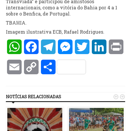
Transviada” e participou de amistosos
internacionais, como a vitória do Bahia por 4 a 1
sobre o Benfica, de Portugal.
TBAHIA.
Imagem ilustrativa ECB, Rafael Rodrigues.
WhatsApp
Facebook
Telegram
Messenger
Twitter
LinkedIn
Pri
Email
Copy
Compartilhar
Link
NOTÍCIAS RELACIONADAS

