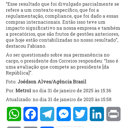
“Esse resultado que foi divulgado parcialmente se
refere a um contexto específico, que foi a
regulamentação, compliance, que foi dado a essas
compras internacionais. Então isso teve um
impacto significativo na nossa empresa e também
a precatórios, que são frutos de gestões anteriores,
que hoje estão contabilizadas no nosso resultado”,
destacou Fabiano.
Ao ser questionado sobre sua permanência no
cargo, o presidente dos Correios respondeu: “Isso é
uma avaliação que compete ao presidente [da
República]”.
Foto:
Joédson Alves/Agência Brasil
Por:
Metro1
no dia 31 de janeiro de 2025 às 15:36
Atualizado: no dia 31 de janeiro de 2025 às 15:58
WhatsApp
Facebook
Telegram
Messenger
Twitter
LinkedIn
Pri