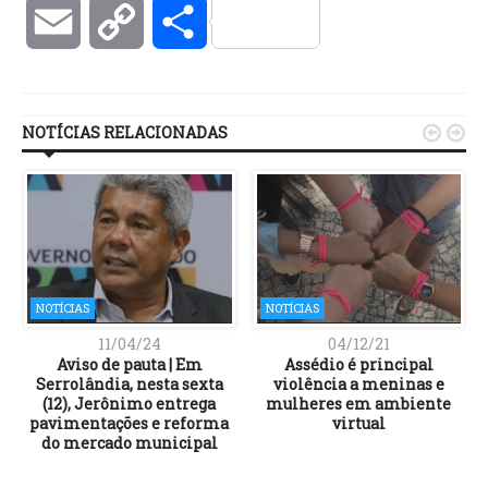
Email
Copy
Compartilhar
Link
NOTÍCIAS RELACIONADAS


NOTÍCIAS
NOTÍCIAS
11/04/24
04/12/21
Aviso de pauta | Em
Assédio é principal
Serrolândia, nesta sexta
violência a meninas e
r
(12), Jerônimo entrega
mulheres em ambiente
pavimentações e reforma
virtual
do mercado municipal