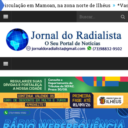
»
culação em Mamoan, na zona norte de Ilhéus
*Vasco m