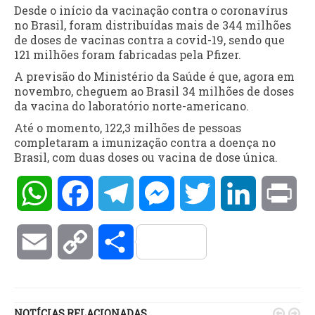
Desde o início da vacinação contra o coronavírus
no Brasil, foram distribuídas mais de 344 milhões
de doses de vacinas contra a covid-19, sendo que
121 milhões foram fabricadas pela Pfizer.
A previsão do Ministério da Saúde é que, agora em
novembro, cheguem ao Brasil 34 milhões de doses
da vacina do laboratório norte-americano.
Até o momento, 122,3 milhões de pessoas
completaram a imunização contra a doença no
Brasil, com duas doses ou vacina de dose única.
WhatsApp
Facebook
Telegram
Messenger
Twitter
LinkedIn
Pri
Email
Copy
Compartilhar
Link
NOTÍCIAS RELACIONADAS

