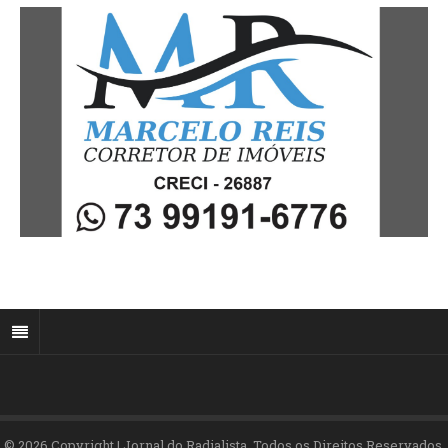
© 2026 Copyright | Jornal do Radialista. Todos os Direitos Reservados.