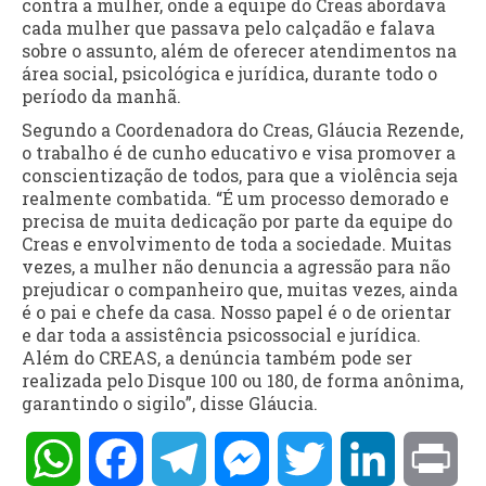
contra a mulher, onde a equipe do Creas abordava
cada mulher que passava pelo calçadão e falava
sobre o assunto, além de oferecer atendimentos na
área social, psicológica e jurídica, durante todo o
período da manhã.
Segundo a Coordenadora do Creas, Gláucia Rezende,
o trabalho é de cunho educativo e visa promover a
conscientização de todos, para que a violência seja
realmente combatida. “É um processo demorado e
precisa de muita dedicação por parte da equipe do
Creas e envolvimento de toda a sociedade. Muitas
vezes, a mulher não denuncia a agressão para não
prejudicar o companheiro que, muitas vezes, ainda
é o pai e chefe da casa. Nosso papel é o de orientar
e dar toda a assistência psicossocial e jurídica.
Além do CREAS, a denúncia também pode ser
realizada pelo Disque 100 ou 180, de forma anônima,
garantindo o sigilo”, disse Gláucia.
WhatsApp
Facebook
Telegram
Messenger
Twitter
LinkedIn
Pri