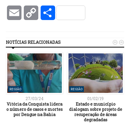
Email
Copy
Compartilhar
Link
NOTÍCIAS RELACIONADAS


REGIÃO
REGIÃO
27/03/24
01/02/19
Vitória da Conquista lidera
Estado e município
o número de casos e mortes
dialogam sobre projeto de
por Dengue na Bahia
recuperação de áreas
degradadas