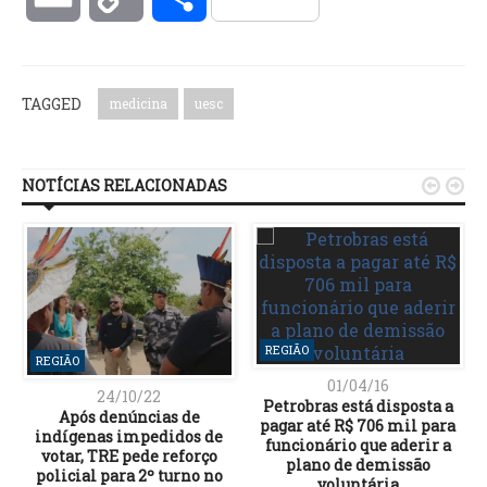
Link
TAGGED
medicina
uesc
NOTÍCIAS RELACIONADAS


REGIÃO
REGIÃO
01/04/16
24/10/22
Petrobras está disposta a
Após denúncias de
pagar até R$ 706 mil para
indígenas impedidos de
funcionário que aderir a
votar, TRE pede reforço
plano de demissão
policial para 2º turno no
voluntária