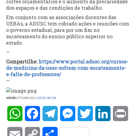
cortes orçamentários e o aumento da precariedade
dos espaços e das condições de trabalho.
Em conjunto com as associações docentes das
UEBAs, a ADUSC tem cobrado ações e reuniões com
o governo estadual, para por um fim no
sucateamento do ensino público superior no
estado.
—
Compartilhe:
https://www.
portal.adusc.org/cursos-
de-
medicina-da-uesc-sofrem-com-
sucateamento-
e-falta-de-
professores/
—
ASCOM |
(73) 3689-1028 |
ADUSC.ORG.BR
WhatsApp
Facebook
Telegram
Messenger
Twitter
LinkedIn
Pri
Email
Copy
Compartilhar