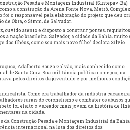
Construção Pesada e Montagem Industrial (Sintepav-Ba),
s como a construção da Arena Fonte Nova, Metrô, Comple
to foi o responsável pela elaboração do projeto que deu o
o de Obra, o Simm, de Salvador.
z, ouvido atento e disposto a construir pontes, requisitos
os a nação brasileira. Salvador, a cidade da Bahia, muito 
e dos Ilhéus, como seu mais novo filho” declara Sílvio
 Uruçuca, Adalberto Souza Galvão, mais conhecido como
ual de Santa Cruz. Sua militância política começou, na
utava pelos direitos da juventude e por melhores condiç
sindicalista. Como era trabalhador da indústria cacaueir
balhadores rurais do coronelismo e combater os abusos qu
Bebeto foi eleito o vereador mais jovem da história de Ilhé
mentares na cidade.
es da Construção Pesada e Montagem Industrial da Bahia
ência internacional na luta dos direitos dos