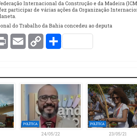
Federação Internacional da Construção e da Madeira (ICM
fez participar de várias ações da Organização Internacio
laneta.
onal do Trabalho da Bahia concedeu ao deputa
kedIn
Print
Email
Copy
Compartilhar
Link
POLÍTICA
POLÍTICA
24/05/22
23/05/21