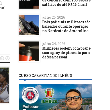
de concurso com 750 vagas e
),
salários de até R$ 16,4 mil
nal
julho 26, 2026
Dois policiais militares são
baleados durante operação
no Nordeste de Amaralina
julho 24, 2026
Mulheres podem comprar e
usar spray de pimenta para
defesa pessoal


CURSO GABARITANDO ILHÉUS
POLÍTICA
POLÍTICA
18/08/25
11/05/24