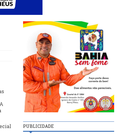
as
 A
a
ecial
PUBLICIDADE