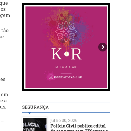
 que
xos
rigem
 tão
se
ões
a em
e a
us,
SEGURANÇA
julho 30, 2026
 –
Polícia Civil publica edital