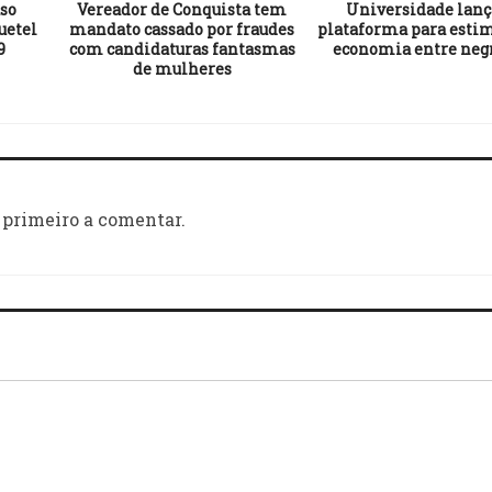
uso
Vereador de Conquista tem
Universidade lanç
uetel
mandato cassado por fraudes
plataforma para esti
9
com candidaturas fantasmas
economia entre neg
de mulheres
 primeiro a comentar.