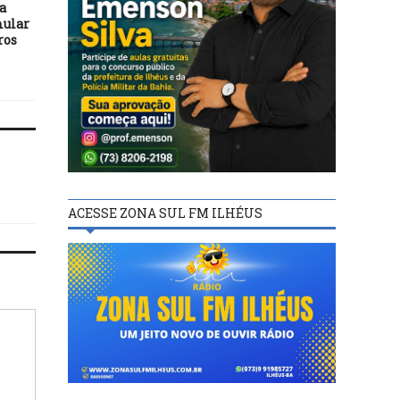
a
STF afasta eficácia
Número de mortos no 
mular
automática de leis
sobe para 136; desaparec
ros
estrangeiras no Brasil
chegam a 125
ACESSE ZONA SUL FM ILHÉUS