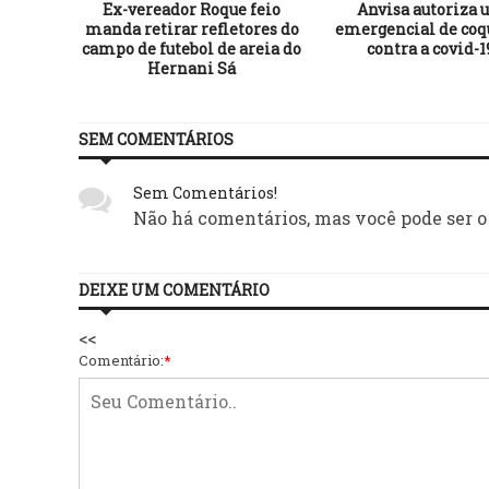
 no RS
Ex-vereador Roque feio
Anvisa autoriza 
arecidos
manda retirar refletores do
emergencial de coq
5
campo de futebol de areia do
contra a covid-1
Hernani Sá
SEM COMENTÁRIOS
Sem Comentários!
Não há comentários, mas você pode ser o
DEIXE UM COMENTÁRIO
<<
Comentário:
*