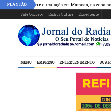
PLANTÃO
hora acesso e circulação em Mamoan, na zona norte de 
Fale Conosco
Rádios Online
Expediente
MENU
EMPREGO
ENTRETENIMENTO
SUA R