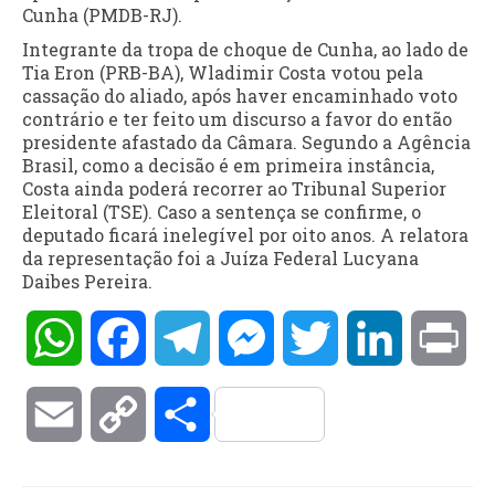
Cunha (PMDB-RJ).
Integrante da tropa de choque de Cunha, ao lado de
Tia Eron (PRB-BA), Wladimir Costa votou pela
cassação do aliado, após haver encaminhado voto
contrário e ter feito um discurso a favor do então
presidente afastado da Câmara. Segundo a Agência
Brasil, como a decisão é em primeira instância,
Costa ainda poderá recorrer ao Tribunal Superior
Eleitoral (TSE). Caso a sentença se confirme, o
deputado ficará inelegível por oito anos. A relatora
da representação foi a Juíza Federal Lucyana
Daibes Pereira.
WhatsApp
Facebook
Telegram
Messenger
Twitter
LinkedIn
Pri
Email
Copy
Compartilhar
Link