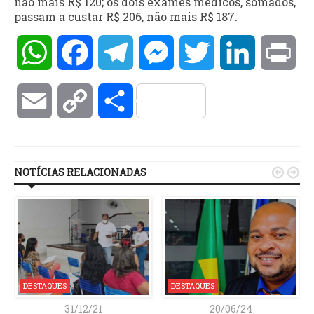
não mais R$ 120; os dois exames médicos, somados,
passam a custar R$ 206, não mais R$ 187.
WhatsApp
Facebook
Telegram
Messenger
Twitter
LinkedIn
Pri
Email
Copy
Compartilhar
Link
NOTÍCIAS RELACIONADAS


DESTAQUES
DESTAQUES
31/12/21
20/06/24