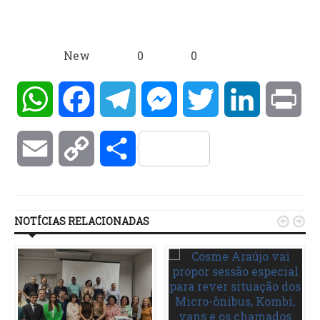
New
0
0
WhatsApp
Facebook
Telegram
Messenger
Twitter
LinkedIn
Pri
Email
Copy
Compartilhar
Link
NOTÍCIAS RELACIONADAS

