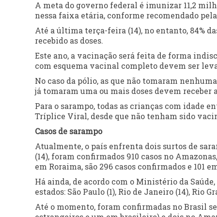
A meta do governo federal é imunizar 11,2 milh
nessa faixa etária, conforme recomendado pel
Até a última
ter
ça-feira (14), no entanto, 84% 
recebido as doses.
Este ano, a vacinação será feita de forma indis
com esquema vacinal completo devem ser levad
No caso da pólio, as que não tomaram nenhuma d
já tomaram uma ou mais doses devem receber a 
Para o sarampo, todas as crianças com idade e
Tríplice Viral, desde que não tenham sido vaci
Casos de sarampo
Atualmente, o país enfrenta dois surtos de sa
(14), foram confirmados 910 casos no Amazonas
em Roraima, são 296 casos confirmados e 101 e
Há ainda, de acordo com o Ministério da Saúde,
estados: São Paulo (1), Rio de Janeiro (14), Rio Gr
Até o momento, foram confirmadas no Brasil se
estrangeiros e um em brasileiro) e dois no Amaz