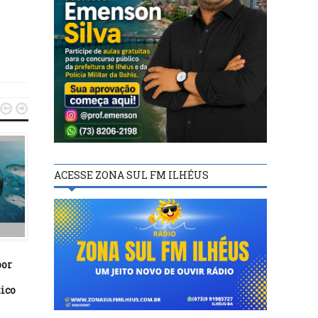


ACESSE ZONA SUL FM ILHÉUS
POLÍTICA
POLÍTICA
17/04/14
06/02/21
por
Comissão do Senado aprova
“Não haverá aliança en
fim das doações de empresas
PSD e Bolsonaro na Bahi
tico
para campanhas eleitorais
diz Otto