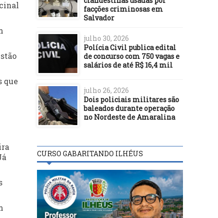
clandestinas usadas por
cinal
facções criminosas em
Salvador
m
julho 30, 2026
Polícia Civil publica edital
estão
de concurso com 750 vagas e
salários de até R$ 16,4 mil
s que
julho 26, 2026
Dois policiais militares são
baleados durante operação
no Nordeste de Amaralina
ira
CURSO GABARITANDO ILHÉUS
Já
s
m