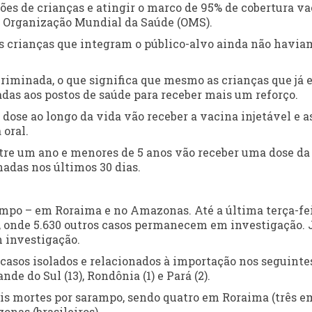
ões de crianças e atingir o marco de 95% de cobertura va
a Organização Mundial da Saúde (OMS).
das crianças que integram o público-alvo ainda não havia
criminada, o que significa que mesmo as crianças que já 
as aos postos de saúde para receber mais um reforço.
ose ao longo da vida vão receber a vacina injetável e a
oral.
ntre um ano e menores de 5 anos vão receber uma dose da
nadas nos últimos 30 dias.
rampo – em Roraima e no Amazonas. Até a última
ter
ça-fe
, onde 5.630 outros casos permanecem em investigação. 
m investigação.
 casos isolados e relacionados à importação nos seguinte
ande do Sul (13), Rondônia (1) e Pará (2).
is mortes por sarampo, sendo quatro em Roraima (três e
onas (brasileiros).