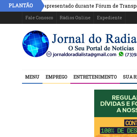
PLANTÃO
na Bahia é apresentado durante Fórum de Transparência 
Fale Conosco
Rádios Online
Expediente
MENU
EMPREGO
ENTRETENIMENTO
SUA R