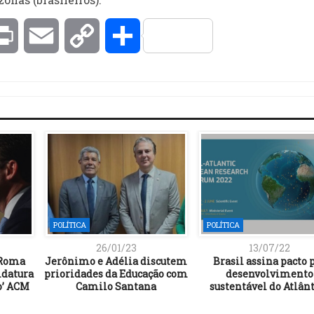
kedIn
Print
Email
Copy
Compartilhar
Link
POLÍTICA
POLÍTICA
26/01/23
13/07/22
 Roma
Jerônimo e Adélia discutem
Brasil assina pacto 
idatura
prioridades da Educação com
desenvolvimento
o’ ACM
Camilo Santana
sustentável do Atlân