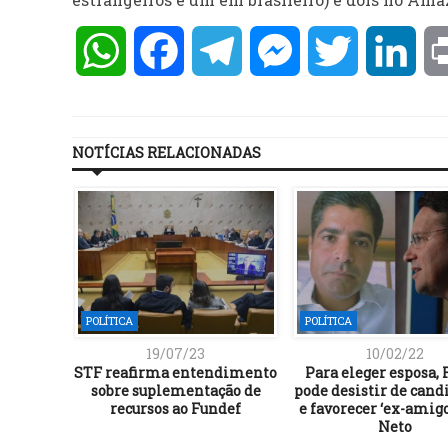
WhatsApp
Facebook
Telegram
Messenger
Twitter
Lin
NOTÍCIAS RELACIONADAS
POLÍTICA
POLÍTICA
19/07/23
10/02/22
a entre
STF reafirma entendimento
Para eleger esposa,
 Bahia”,
sobre suplementação de
pode desistir de cand
recursos ao Fundef
e favorecer ‘ex-amig
Neto