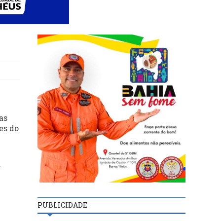
as
es do
.
PUBLICIDADE