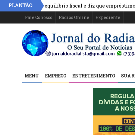
PLANTÃO
nimo aponta equilíbrio fiscal e diz que empréstimos fina
Fale Conosco
Rádios Online
Expediente
MENU
EMPREGO
ENTRETENIMENTO
SUA R