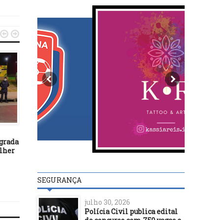


POLÍTICA
POLÍTICA
14/07/22
22/06/18
egrada
Moraes manda canal no
GOVERNADOR DECRE
olher
Telegram excluir vídeo com
LUTO DE CINCO DIAS P
fake news contra Ciro Gomes
MORTE DE WALDIR PI
SEGURANÇA
julho 30, 2026
Polícia Civil publica edital