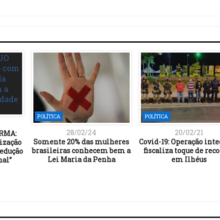
Link
POLÍTICA
POLÍTICA
28/02/24
20/02/21
RMA:
Somente 20% das mulheres
Covid-19: Operação int
ização
brasileiras conhecem bem a
fiscaliza toque de rec
redução
Lei Maria da Penha
em Ilhéus
nal”