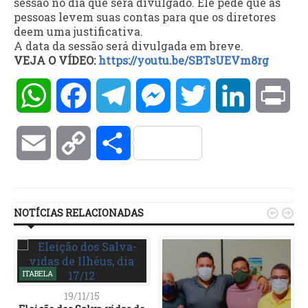
sessão no dia que será divulgado. Ele pede que as
pessoas levem suas contas para que os diretores
deem uma justificativa.
A data da sessão será divulgada em breve.
VEJA O VÍDEO:
https://youtu.be/SBTsUEVm8rg
WhatsApp
Facebook
Telegram
Messenger
Twitter
LinkedIn
Pri
Email
Copy
Compartilhar
Link
NOTÍCIAS RELACIONADAS


ITABELA
19/11/15