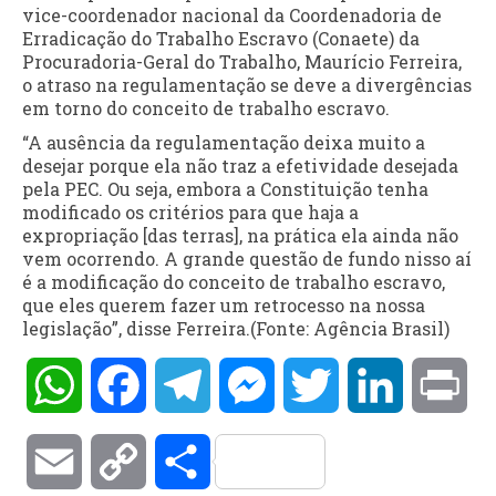
vice-coordenador nacional da Coordenadoria de
Erradicação do Trabalho Escravo (Conaete) da
Procuradoria-Geral do Trabalho, Maurício Ferreira,
o atraso na regulamentação se deve a divergências
em torno do conceito de trabalho escravo.
“A ausência da regulamentação deixa muito a
desejar porque ela não traz a efetividade desejada
pela PEC. Ou seja, embora a Constituição tenha
modificado os critérios para que haja a
expropriação [das terras], na prática ela ainda não
vem ocorrendo. A grande questão de fundo nisso aí
é a modificação do conceito de trabalho escravo,
que eles querem fazer um retrocesso na nossa
legislação”, disse Ferreira.(Fonte: Agência Brasil)
WhatsApp
Facebook
Telegram
Messenger
Twitter
LinkedIn
Pri
Email
Copy
Compartilhar