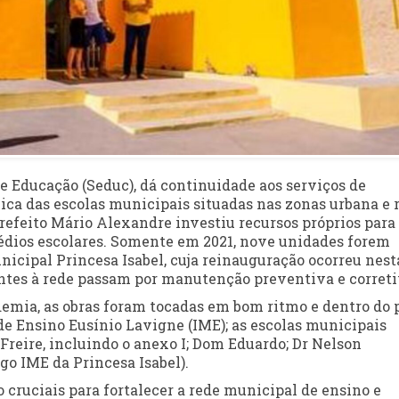
de Educação (Seduc), dá continuidade aos serviços de
ulica das escolas municipais situadas nas zonas urbana e 
prefeito Mário Alexandre investiu recursos próprios para
rédios escolares. Somente em 2021, nove unidades forem
nicipal Princesa Isabel, cuja reinauguração ocorreu nest
centes à rede passam por manutenção preventiva e correti
emia, as obras foram tocadas em bom ritmo e dentro do 
 de Ensino Eusínio Lavigne (IME); as escolas municipais
Freire, incluindo o anexo I; Dom Eduardo; Dr Nelson
igo IME da Princesa Isabel).
 cruciais para fortalecer a rede municipal de ensino e