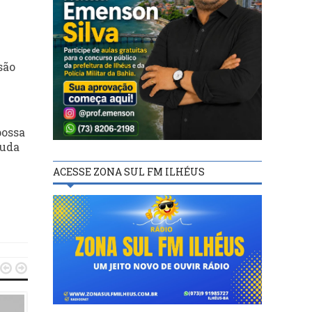
são
possa
juda
ACESSE ZONA SUL FM ILHÉUS

