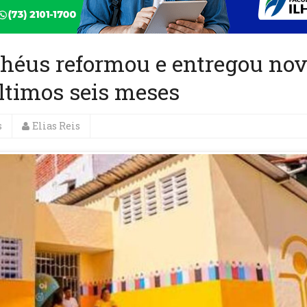
Ilhéus reformou e entregou no
ltimos seis meses
s
Elias Reis