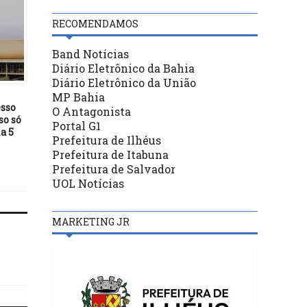
RECOMENDAMOS
Band Notícias
Diário Eletrônico da Bahia
DESTAQUES
DESTAQUES
Diário Eletrônico da União
24/07/19
03/03/24
MP Bahia
esso
Inauguração do Assaí Ilhéus
ILHÉUS: Vereador Ederjú
O Antagonista
so só
confirmada para esta sexta-
ratifica pedido para 
Portal G1
a 5
feira (26)
implantação de anel vi
Prefeitura de Ilhéus
no Teotônio Vilela
Prefeitura de Itabuna
Prefeitura de Salvador
UOL Notícias
MARKETING JR