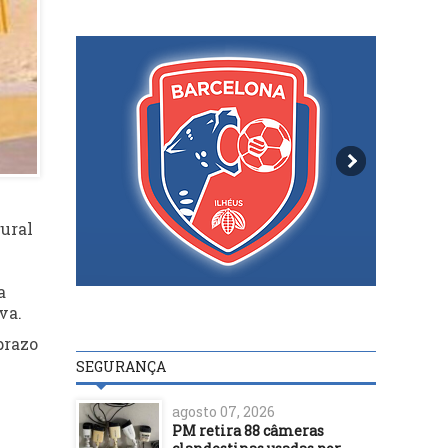
rural
a
va.
prazo
SEGURANÇA
agosto 07, 2026
PM retira 88 câmeras