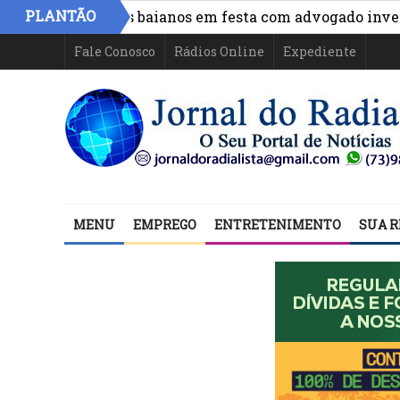
PLANTÃO
de políticos baianos em festa com advogado investigado 
Fale Conosco
Rádios Online
Expediente
MENU
EMPREGO
ENTRETENIMENTO
SUA R