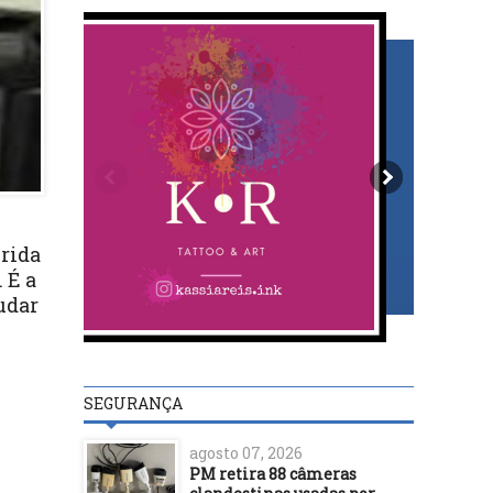
rida
 É a
udar
SEGURANÇA
agosto 07, 2026
PM retira 88 câmeras