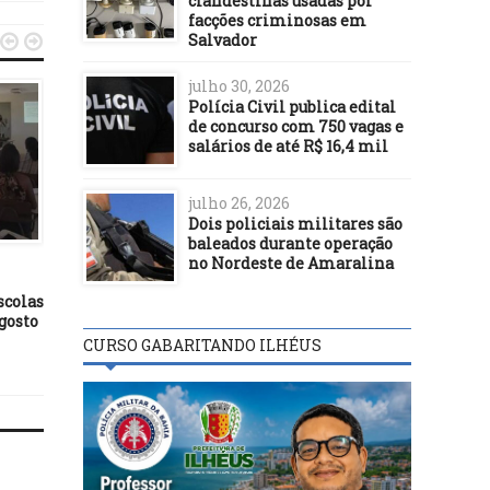
clandestinas usadas por
facções criminosas em
Salvador


julho 30, 2026
Polícia Civil publica edital
de concurso com 750 vagas e
salários de até R$ 16,4 mil
julho 26, 2026
Dois policiais militares são
ILHÉUS
ILHÉUS
baleados durante operação
20/02/19
11/07/20
no Nordeste de Amaralina
Obras classificam Ilhéus
Prefeito Mário Alexand
scolas
como uma cidade em
Secretário Fábio Vilas-
agosto
transformação, diz prefeito
implantam novos leitos
UTI em Ilhéus
CURSO GABARITANDO ILHÉUS