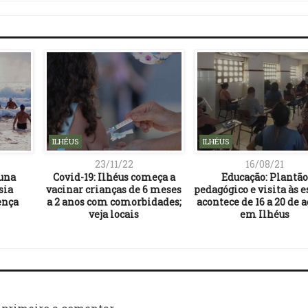
ILHÉUS
ILHÉUS
23/11/22
16/08/21
buna
Covid-19: Ilhéus começa a
Educação: Plantão
sia
vacinar crianças de 6 meses
pedagógico e visita às e
ença
a 2 anos com comorbidades;
acontece de 16 a 20 de 
veja locais
em Ilhéus