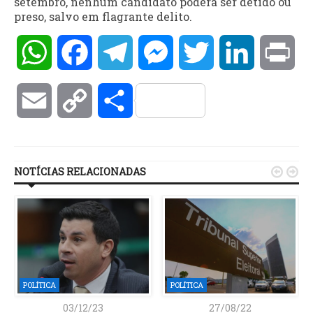
setembro, nenhum candidato poderá ser detido ou
preso, salvo em flagrante delito.
WhatsApp
Facebook
Telegram
Messenger
Twitter
LinkedIn
Pri
Email
Copy
Compartilhar
Link
NOTÍCIAS RELACIONADAS


POLÍTICA
POLÍTICA
03/12/23
27/08/22