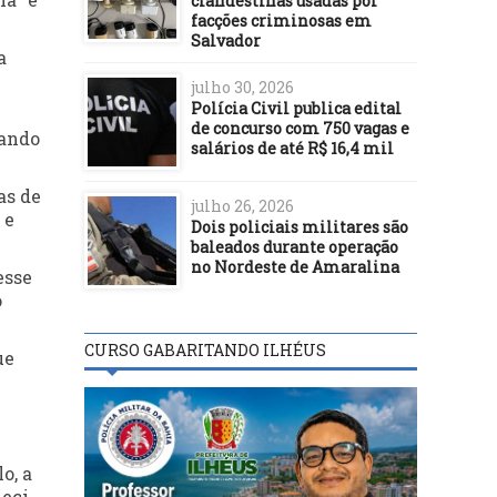
clandestinas usadas por
facções criminosas em
Salvador
a
julho 30, 2026
Polícia Civil publica edital
de concurso com 750 vagas e
rando
salários de até R$ 16,4 mil
as de
julho 26, 2026
 e
Dois policiais militares são
baleados durante operação
no Nordeste de Amaralina
esse
o
CURSO GABARITANDO ILHÉUS
ue
o, a
Leci