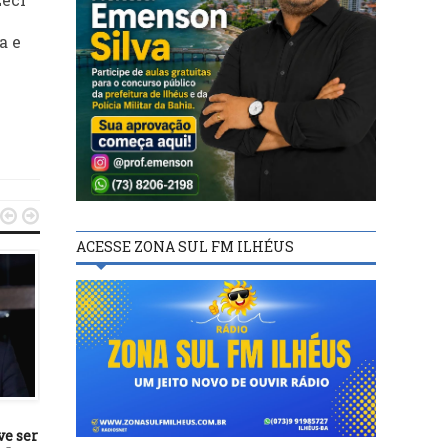
a e


ACESSE ZONA SUL FM ILHÉUS
POLÍTICA
POLÍTICA
23/05/24
24/07/20
ve ser
Senado aprova castração
Senado aprova MP qu