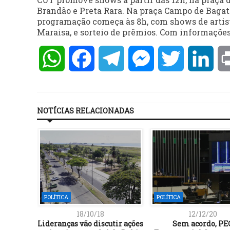
Brandão e Preta Rara. Na praça Campo de Bagatel
programação começa às 8h, com shows de artist
Maraisa, e sorteio de prêmios. Com informações
WhatsApp
Facebook
Telegram
Messenger
Twitter
Lin
NOTÍCIAS RELACIONADAS
POLÍTICA
POLÍTICA
18/10/18
12/12/20
P que
Lideranças vão discutir ações
Sem acordo, PE