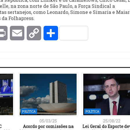
le, na zona norte de São Paulo, a Força Sindical a
as sertanejos, como Leonardo, Simone e Simaria e Maiar
 da Folhapress.
kedIn
Print
Email
Copy
Compartilhar
Link
POLÍTICA
POLÍTICA
05/03/25
25/08/22
C
Acordo por comissões na
Lei Geral do Esporte de