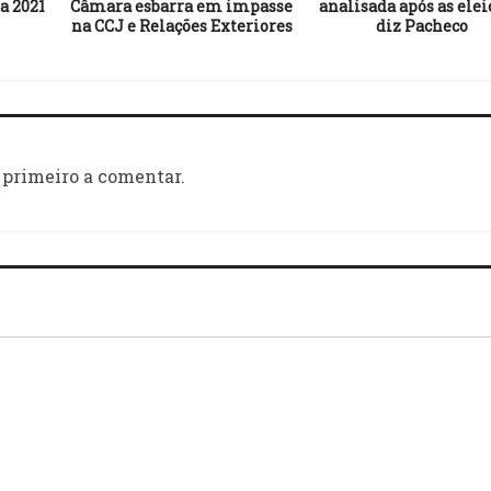
a 2021
Câmara esbarra em impasse
analisada após as elei
na CCJ e Relações Exteriores
diz Pacheco
 primeiro a comentar.