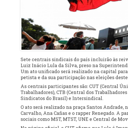
Sete centrais sindicais do país incluirão às re
Luiz Inácio Lula da Silva, preso na Superintendê
Um ato unificado será realizado na capital paran
petista e da sua participação nas eleições deste
As centrais participantes são: CUT (Central Úni
Trabalhadores), CTB (Central dos Trabalhadores 
Sindicatos do Brasil) e Intersindical.
O ato será realizado na praça Santos Andrade, 
Carvalho, Ana Cañas e o rapper Renegado. A pa
sociais como MST, MTST, UNE e Central de Mo
Na página oficial, a CUT afirma que Lula é “man