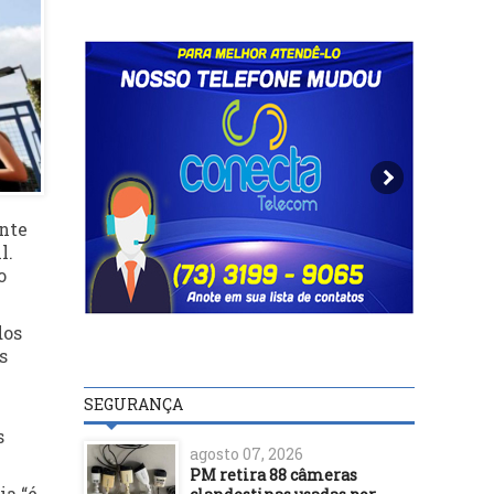
ente
l.
o
dos
s
SEGURANÇA
s
agosto 07, 2026
PM retira 88 câmeras
ia “é