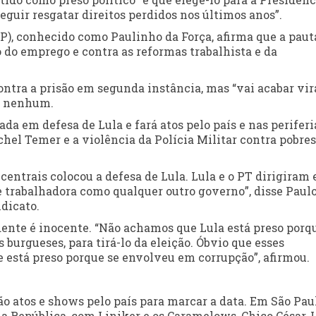
guir resgatar direitos perdidos nos últimos anos”.
SP), conhecido como Paulinho da Força, afirma que a paut
 do emprego e contra as reformas trabalhista e da
contra a prisão em segunda instância, mas “vai acabar vi
ma nenhum.
da em defesa de Lula e fará atos pelo país e nas periferi
hel Temer e a violência da Polícia Militar contra pobres
centrais colocou a defesa de Lula. Lula e o PT dirigiram 
se trabalhadora como qualquer outro governo”, disse Paul
dicato.
idente é inocente. “Não achamos que Lula está preso porq
 burgueses, para tirá-lo da eleição. Óbvio que esses
 está preso porque se envolveu em corrupção”, afirmou.
ão atos e shows pelo país para marcar a data. Em São Paul
a República, com Liniker e os Caramelows, Chico César, 