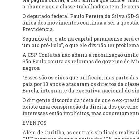
a chance que a classe trabalhadora tem de conse
O deputado federal Paulo Pereira da Silva (SD-
única dos movimentos continua a ser a questão
Previdência.
Segundo ele, o ato na capital paranaense será 
um ato pró-Lula”, o que ele diz não ter proble
A CSP Conlutas não aderiu à mobilização unifica
São Paulo contra as reformas do governo de Mic
negros.
“Esses são os eixos que unificam, mas parte das 
país por 13 anos e atacaram os direitos da clas
Barela, integrante da executiva nacional do sin
O dirigente discorda da ideia de que o ex-pres
existe uma conspiração da direita, dos governos
interesses estão implícitos, mas concretamente
EVENTOS
Além de Curitiba, as centrais sindicais realizar
CUT promove shows a partir das 12h, na praça d