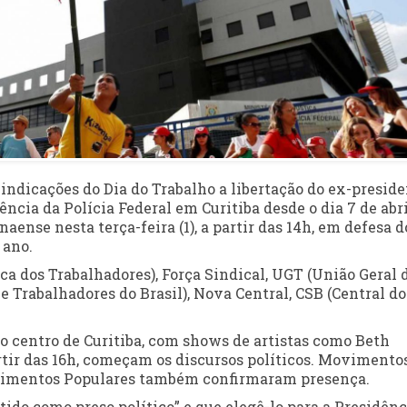
ivindicações do Dia do Trabalho a libertação do ex-presid
ncia da Polícia Federal em Curitiba desde o dia 7 de abri
aense nesta terça-feira (1), a partir das 14h, em defesa d
 ano.
ca dos Trabalhadores), Força Sindical, UGT (União Geral 
e Trabalhadores do Brasil), Nova Central, CSB (Central do
no centro de Curitiba, com shows de artistas como Beth
rtir das 16h, começam os discursos políticos. Movimento
vimentos Populares também confirmaram presença.
tido como preso político” e que elegê-lo para a Presidênc