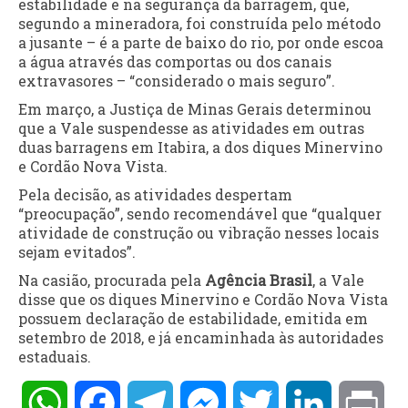
estabilidade e na segurança da barragem, que,
segundo a mineradora, foi construída pelo método
a jusante – é a parte de baixo do rio, por onde escoa
a água através das comportas ou dos canais
extravasores – “considerado o mais seguro”.
Em março, a Justiça de Minas Gerais determinou
que a Vale suspendesse as atividades em outras
duas barragens em Itabira, a dos diques Minervino
e Cordão Nova Vista.
Pela decisão, as atividades despertam
“preocupação”, sendo recomendável que “qualquer
atividade de construção ou vibração nesses locais
sejam evitados”.
Na casião, procurada pela
Agência Brasil
, a Vale
disse que os diques Minervino e Cordão Nova Vista
possuem declaração de estabilidade, emitida em
setembro de 2018, e já encaminhada às autoridades
estaduais.
WhatsApp
Facebook
Telegram
Messenger
Twitter
LinkedIn
Pri