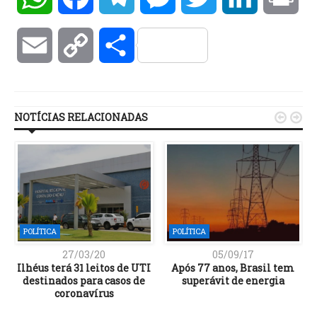
Email
Copy
Compartilhar
Link
NOTÍCIAS RELACIONADAS


POLÍTICA
POLÍTICA
27/03/20
05/09/17
Ilhéus terá 31 leitos de UTI
Após 77 anos, Brasil tem
s
destinados para casos de
superávit de energia
coronavírus