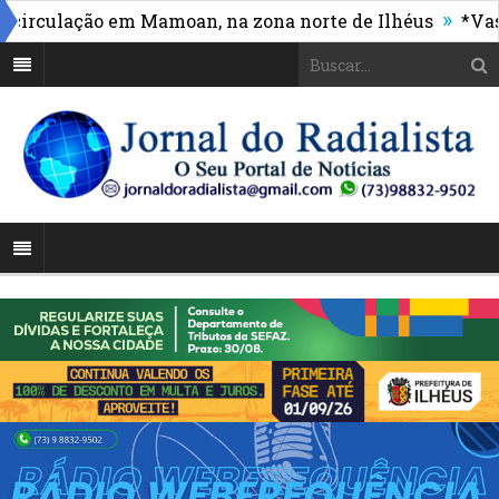
»
culação em Mamoan, na zona norte de Ilhéus
*Vasco m