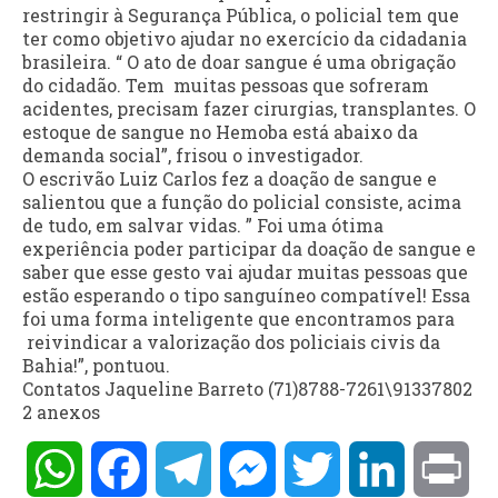
restringir à Segurança Pública, o policial tem que
ter como objetivo ajudar no exercício da cidadania
brasileira. “ O ato de doar sangue é uma obrigação
do cidadão. Tem muitas pessoas que sofreram
acidentes, precisam fazer cirurgias, transplantes. O
estoque de sangue no Hemoba está abaixo da
demanda social”, frisou o investigador.
O escrivão Luiz Carlos fez a doação de sangue e
salientou que a função do policial consiste, acima
de tudo, em salvar vidas. ” Foi uma ótima
experiência poder participar da doação de sangue e
saber que esse gesto vai ajudar muitas pessoas que
estão esperando o tipo sanguíneo compatível! Essa
foi uma forma inteligente que encontramos para
reivindicar a valorização dos policiais civis da
Bahia!”, pontuou.
Contatos Jaqueline Barreto (71)8788-7261\91337802
2
anexos
WhatsApp
Facebook
Telegram
Messenger
Twitter
LinkedIn
Pri