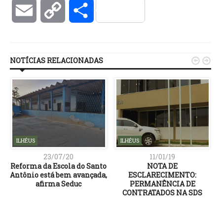
Email
Copy
Compartilhar
Link
NOTÍCIAS RELACIONADAS


ILHÉUS
ILHÉUS
23/07/20
11/01/19
Reforma da Escola do Santo
NOTA DE
Antônio está bem avançada,
ESCLARECIMENTO:
afirma Seduc
PERMANÊNCIA DE
CONTRATADOS NA SDS