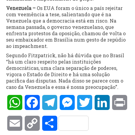
Venezuela –
Os EUA foram o único a país rejeitar
com veemência a tese, salientando que é na
Venezuela que a democracia está em risco. Na
semana passada, o governo venezuelano, que
enfrenta protestos da oposição, chamou de volta o
seu embaixador em Brasília num gesto de repúdio
ao impeachment.
Segundo Fitzpatrick, não há dúvida que no Brasil
“há um claro respeito pelas instituições
democráticas, uma clara separação de poderes,
vigora o Estado de Direito e há uma solução
pacífica das disputas. Nada disso se parece com o
caso da Venezuela e essa é nossa preocupação”.
WhatsApp
Facebook
Telegram
Messenger
Twitter
LinkedIn
Pri
Email
Copy
Compartilhar