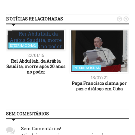
Link
NOTÍCIAS RELACIONADAS


INTERNACIONAL
22/01/15
Rei Abdullah, da Arábia
Saudita, morre após 20 anos
INTERNACIONAL
no poder
18/07/21
Papa Francisco clama por
paz e diálogo em Cuba
SEM COMENTÁRIOS
Sem Comentários!