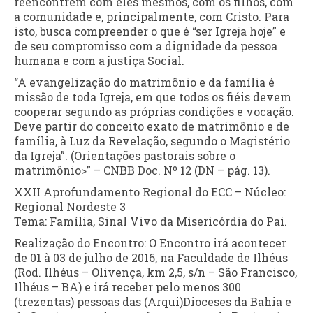
reencontrem com eles mesmos, com os filhos, com
a comunidade e, principalmente, com Cristo. Para
isto, busca compreender o que é “ser Igreja hoje” e
de seu compromisso com a dignidade da pessoa
humana e com a justiça Social.
“A evangelização do matrimônio e da família é
missão de toda Igreja, em que todos os fiéis devem
cooperar segundo as próprias condições e vocação.
Deve partir do conceito exato de matrimônio e de
família, à Luz da Revelação, segundo o Magistério
da Igreja”. (Orientações pastorais sobre o
matrimônio>” – CNBB Doc. Nº 12 (DN – pág. 13).
XXII Aprofundamento Regional do ECC – Núcleo:
Regional Nordeste 3
Tema: Família, Sinal Vivo da Misericórdia do Pai.
Realização do Encontro: O Encontro irá acontecer
de 01 à 03 de julho de 2016, na Faculdade de Ilhéus
(Rod. Ilhéus – Olivença, km 2,5, s/n – São Francisco,
Ilhéus – BA) e irá receber pelo menos 300
(trezentas) pessoas das (Arqui)Dioceses da Bahia e