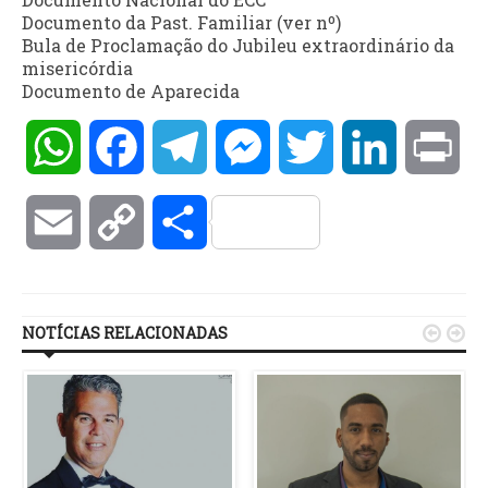
Documento da Past. Familiar (ver nº)
Bula de Proclamação do Jubileu extraordinário da
misericórdia
Documento de Aparecida
WhatsApp
Facebook
Telegram
Messenger
Twitter
LinkedIn
Pri
Email
Copy
Compartilhar
Link
NOTÍCIAS RELACIONADAS

