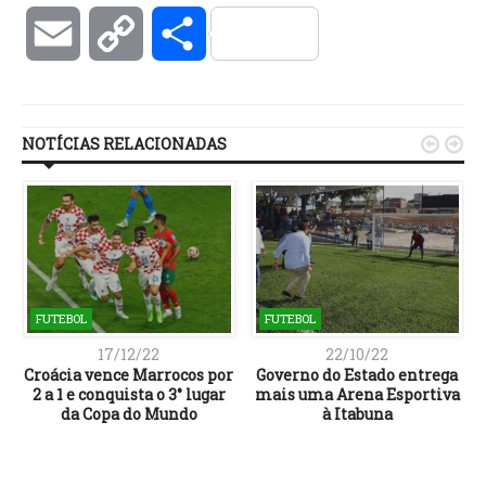
Email
Copy
Compartilhar
Link
NOTÍCIAS RELACIONADAS


FUTEBOL
FUTEBOL
17/12/22
22/10/22
Croácia vence Marrocos por
Governo do Estado entrega
2 a 1 e conquista o 3° lugar
mais uma Arena Esportiva
da Copa do Mundo
à Itabuna