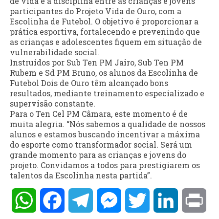
de vida e a disciplina entre as crianças e jovens
participantes do Projeto Vida de Ouro, com a
Escolinha de Futebol. O objetivo é proporcionar a
prática esportiva, fortalecendo e prevenindo que
as crianças e adolescentes fiquem em situação de
vulnerabilidade social.
Instruídos por Sub Ten PM Jairo, Sub Ten PM
Rubem e Sd PM Bruno, os alunos da Escolinha de
Futebol Dois de Ouro têm alcançado bons
resultados, mediante treinamento especializado e
supervisão constante.
Para o Ten Cel PM Câmara, este momento é de
muita alegria. “Nós sabemos a qualidade de nossos
alunos e estamos buscando incentivar a máxima
do esporte como transformador social. Será um
grande momento para as crianças e jovens do
projeto. Convidamos a todos para prestigiarem os
talentos da Escolinha nesta partida”.
WhatsApp
Facebook
Telegram
Messenger
Twitter
LinkedIn
Pri