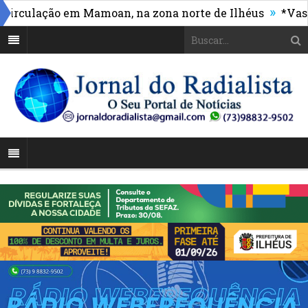
»
ulação em Mamoan, na zona norte de Ilhéus
*Vasco ma