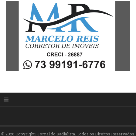
© 2026 Copyright | Jornal do Radialista. Todos os Direitos Reservados.