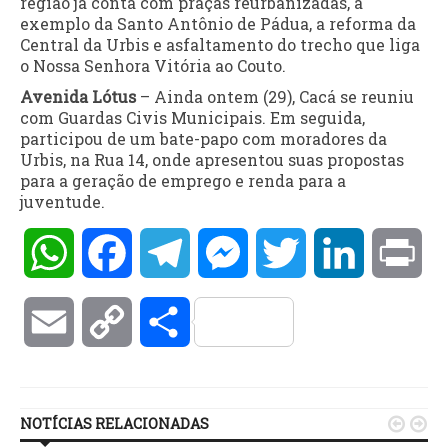
região já conta com praças reurbanizadas, a
exemplo da Santo Antônio de Pádua, a reforma da
Central da Urbis e asfaltamento do trecho que liga
o Nossa Senhora Vitória ao Couto.
Avenida Lótus
– Ainda ontem (29), Cacá se reuniu
com Guardas Civis Municipais. Em seguida,
participou de um bate-papo com moradores da
Urbis, na Rua 14, onde apresentou suas propostas
para a geração de emprego e renda para a
juventude.
WhatsApp
Facebook
Telegram
Messenger
Twitter
LinkedIn
Pri
Email
Copy
Compartilhar
Link
NOTÍCIAS RELACIONADAS

