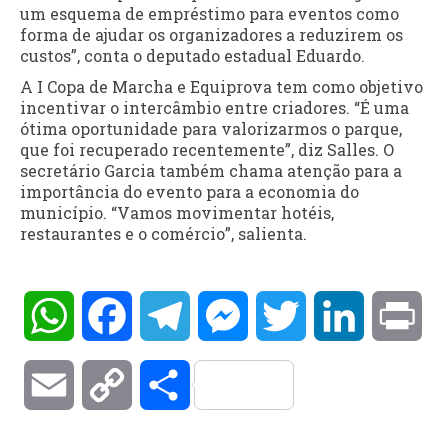
um esquema de empréstimo para eventos como
forma de ajudar os organizadores a reduzirem os
custos”, conta o deputado estadual Eduardo.
A I Copa de Marcha e Equiprova tem como objetivo
incentivar o intercâmbio entre criadores. “É uma
ótima oportunidade para valorizarmos o parque,
que foi recuperado recentemente”, diz Salles. O
secretário Garcia também chama atenção para a
importância do evento para a economia do
município. “Vamos movimentar hotéis,
restaurantes e o comércio”, salienta.
WhatsApp
Facebook
Telegram
Messenger
Twitter
LinkedIn
Pri
Email
Copy
Compartilhar
Link