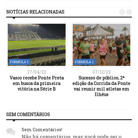
NOTÍCIAS RELACIONADAS


FORMULA 1
FORMULA 1
27/04/22
07/12/23
Vasco recebe Ponte Preta
Sucesso de público, 2ª
em busca da primeira
edição da Corrida da Ponte
vitória na Série B
vai reunir mil atletas em
Ilhéus
SEM COMENTÁRIOS
Sem Comentários!
Não há comentários, mas você pode ser o