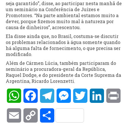
seja garantido”, disse, ao participar nesta manhã de
um seminário na Conferência de Juízes e
Promotores. “Na parte ambiental estamos muito a
dever, porque fizemos muito mal à natureza por
causa de dinheiros”, acrescentou.
Ela disse ainda que, no Brasil, costuma-se discutir
os problemas relacionados à água somente quando
há alguma falta de fornecimento, o que precisa ser
modificado.
Além de Cármen Lúcia, também participaram do
seminário a procuradora-geral da República,
Raquel Dodge, e do presidente da Corte Suprema da
Argentina, Ricardo Lorenzetti.
WhatsApp
Facebook
Telegram
Messenger
Twitter
LinkedIn
Pri
Email
Copy
Compartilhar