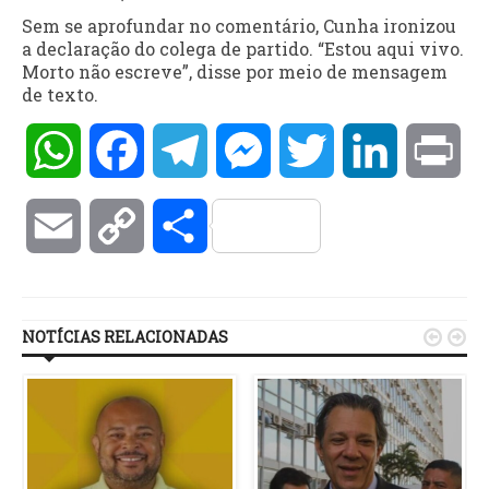
Sem se aprofundar no comentário, Cunha ironizou
a declaração do colega de partido. “Estou aqui vivo.
Morto não escreve”, disse por meio de mensagem
de texto.
WhatsApp
Facebook
Telegram
Messenger
Twitter
LinkedIn
Pri
Email
Copy
Compartilhar
Link
NOTÍCIAS RELACIONADAS

