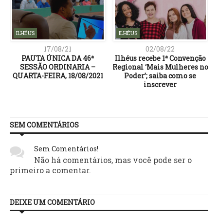
ILHÉUS
ILHÉUS
17/08/21
02/08/22
PAUTA ÚNICA DA 46ª
Ilhéus recebe 1ª Convenção
e
SESSÃO ORDINARIA –
Regional ‘Mais Mulheres no
QUARTA-FEIRA, 18/08/2021
Poder’; saiba como se
inscrever
SEM COMENTÁRIOS
Sem Comentários!
Não há comentários, mas você pode ser o
primeiro a comentar.
DEIXE UM COMENTÁRIO