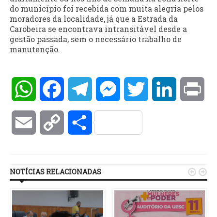
do município foi recebida com muita alegria pelos
moradores da localidade, já que a Estrada da
Carobeira se encontrava intransitável desde a
gestão passada, sem o necessário trabalho de
manutenção.
WhatsApp
Facebook
Telegram
Messenger
Twitter
LinkedIn
Pri
Email
Copy
Compartilhar
Link
NOTÍCIAS RELACIONADAS

