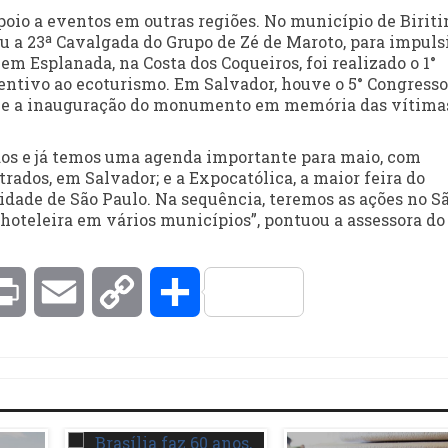
oio a eventos em outras regiões. No município de Biriti
u a 23ª Cavalgada do Grupo de Zé de Maroto, para impuls
 em Esplanada, na Costa dos Coqueiros, foi realizado o 1°
ntivo ao ecoturismo. Em Salvador, houve o 5° Congresso
) e a inauguração do monumento em memória das vítima
dos e já temos uma agenda importante para maio, com
rados, em Salvador; e a Expocatólica, a maior feira do
 cidade de São Paulo. Na sequência, teremos as ações no S
 hoteleira em vários municípios”, pontuou a assessora do
kedIn
Print
Email
Copy
Compartilhar
Link