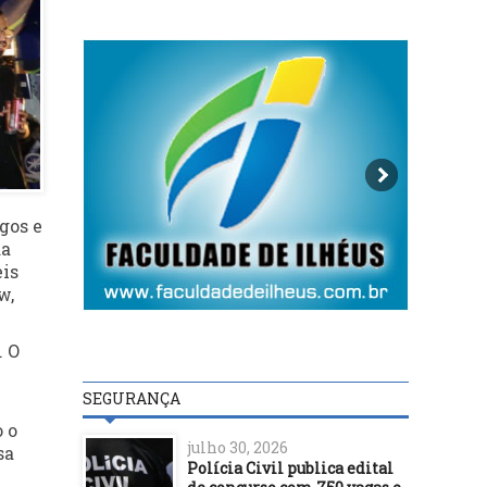
gos e
da
eis
w,
. O
SEGURANÇA
 o
julho 30, 2026
sa
Polícia Civil publica edital