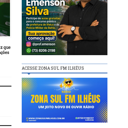
POLÍTICA
23/03/16
Governo vai lançar nova
POLÍTICA
etapa do ‘Minha Casa, Minha
Vida’ na semana que vem
23/09/23
iz que
Pesquisa revela grave
ações
problemas na aplicação
Lei de Drogas
ACESSE ZONA SUL FM ILHÉUS