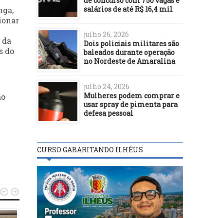
de concurso com 750 vagas e
salários de até R$ 16,4 mil
nga,
ionar
julho 26, 2026
 da
Dois policiais militares são
s do
baleados durante operação
no Nordeste de Amaralina
julho 24, 2026
Mulheres podem comprar e
ão
usar spray de pimenta para
defesa pessoal
CURSO GABARITANDO ILHÉUS

