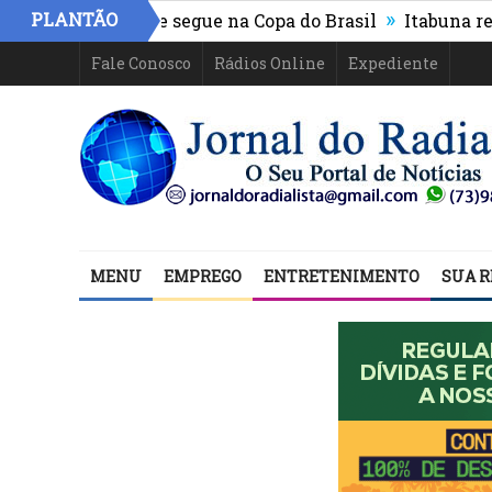
»
PLANTÃO
hletico-PR e segue na Copa do Brasil
Itabuna registra
Fale Conosco
Rádios Online
Expediente
MENU
EMPREGO
ENTRETENIMENTO
SUA R