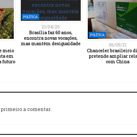
POLÍTICA
21/04/20
Brasília faz 60 anos,
POLÍTICA
encontra novas vocações,
mas mantém desigualdade
06/05/21
 e meio
Chanceler brasileiro d
sta em
pretende ampliar rel
a futuro
com China
 primeiro a comentar.