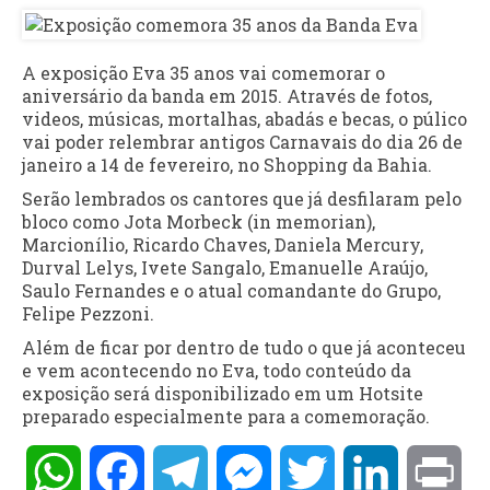
A exposição Eva 35 anos vai comemorar o
aniversário da banda em 2015. Através de fotos,
videos, músicas, mortalhas, abadás e becas, o púlico
vai poder relembrar antigos Carnavais do dia 26 de
janeiro a 14 de fevereiro, no Shopping da Bahia.
Serão lembrados os cantores que já desfilaram pelo
bloco como Jota Morbeck (in memorian),
Marcionílio, Ricardo Chaves, Daniela Mercury,
Durval Lelys, Ivete Sangalo, Emanuelle Araújo,
Saulo Fernandes e o atual comandante do Grupo,
Felipe Pezzoni.
Além de ficar por dentro de tudo o que já aconteceu
e vem acontecendo no Eva, todo conteúdo da
exposição será disponibilizado em um Hotsite
preparado especialmente para a comemoração.
WhatsApp
Facebook
Telegram
Messenger
Twitter
LinkedIn
Pri