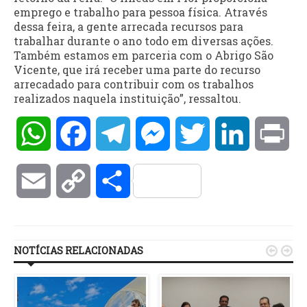
emprego e trabalho para pessoa física. Através
dessa feira, a gente arrecada recursos para
trabalhar durante o ano todo em diversas ações.
Também estamos em parceria com o Abrigo São
Vicente, que irá receber uma parte do recurso
arrecadado para contribuir com os trabalhos
realizados naquela instituição”, ressaltou.
WhatsApp
Facebook
Telegram
Messenger
Twitter
LinkedIn
Pri
Email
Copy
Compartilhar
Link
NOTÍCIAS RELACIONADAS

