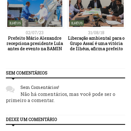
ILHÉUS
ILHÉUS
02/07/23
31/08/18
e
Prefeito Mário Alexandre
Liberação ambiental para o
recepciona presidente Lula
Grupo Assaí é uma vitória
antes de evento na BAMIN
de Ilhéus, afirma prefeito
SEM COMENTÁRIOS
Sem Comentários!
Não há comentários, mas você pode ser o
primeiro a comentar.
DEIXE UM COMENTÁRIO