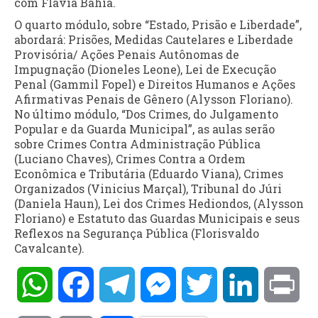
com Flávia Bahia.
O quarto módulo, sobre “Estado, Prisão e Liberdade”,
abordará: Prisões, Medidas Cautelares e Liberdade
Provisória/ Ações Penais Autônomas de
Impugnação (Dioneles Leone), Lei de Execução
Penal (Gammil Fopel) e Direitos Humanos e Ações
Afirmativas Penais de Gênero (Alysson Floriano).
No último módulo, “Dos Crimes, do Julgamento
Popular e da Guarda Municipal”, as aulas serão
sobre Crimes Contra Administração Pública
(Luciano Chaves), Crimes Contra a Ordem
Econômica e Tributária (Eduardo Viana), Crimes
Organizados (Vinicius Marçal), Tribunal do Júri
(Daniela Haun), Lei dos Crimes Hediondos, (Alysson
Floriano) e Estatuto das Guardas Municipais e seus
Reflexos na Segurança Pública (Florisvaldo
Cavalcante).
WhatsApp
Facebook
Telegram
Messenger
Twitter
LinkedIn
Pri