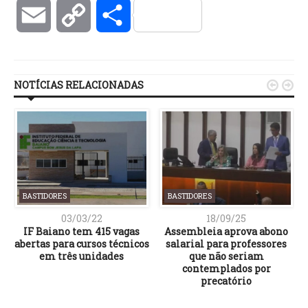
Email
Copy
Compartilhar
Link
NOTÍCIAS RELACIONADAS


BASTIDORES
BASTIDORES
03/03/22
18/09/25
IF Baiano tem 415 vagas
Assembleia aprova abono
abertas para cursos técnicos
salarial para professores
em três unidades
que não seriam
contemplados por
precatório