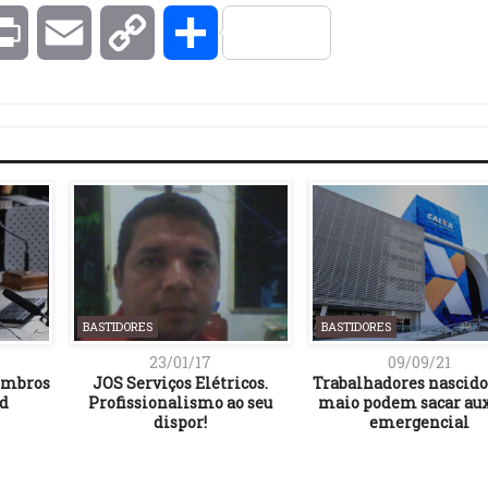
kedIn
Print
Email
Copy
Compartilhar
Link
BASTIDORES
BASTIDORES
23/01/17
09/09/21
embros
JOS Serviços Elétricos.
Trabalhadores nascid
id
Profissionalismo ao seu
maio podem sacar aux
dispor!
emergencial