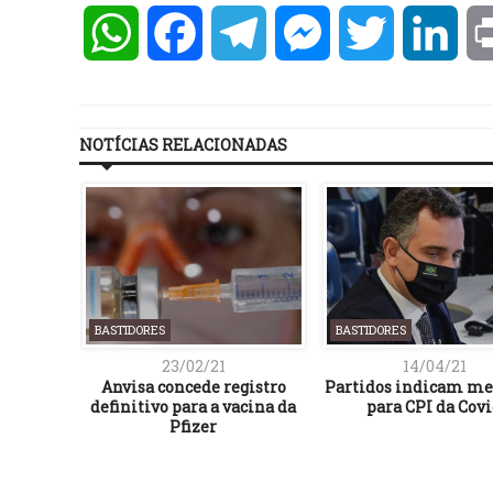
WhatsApp
Facebook
Telegram
Messenger
Twitter
Lin
NOTÍCIAS RELACIONADAS
BASTIDORES
BASTIDORES
23/02/21
14/04/21
héus
Anvisa concede registro
Partidos indicam m
ização
definitivo para a vacina da
para CPI da Cov
ral de
Pfizer
Malhado