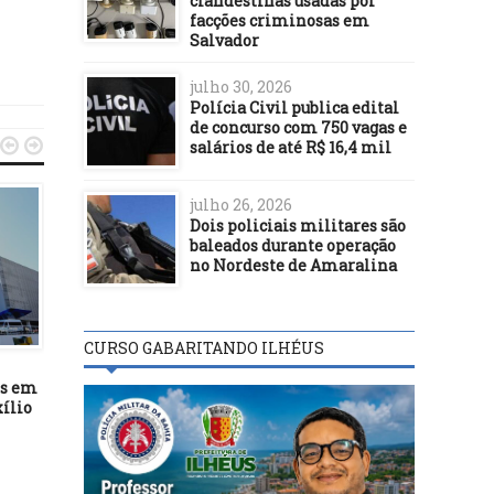
clandestinas usadas por
facções criminosas em
Salvador
julho 30, 2026
Polícia Civil publica edital
de concurso com 750 vagas e


salários de até R$ 16,4 mil
julho 26, 2026
Dois policiais militares são
baleados durante operação
no Nordeste de Amaralina
BASTIDORES
BASTIDORES
CURSO GABARITANDO ILHÉUS
16/02/23
05/01/26
os em
Ministro quer destinar
Prefeitura de Ilhéus
ílio
terras de grandes devedores
intensifica fiscalizaç
à reforma agrária
sanitária na Central 
Abastecimento do Malh