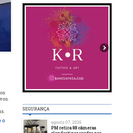
cos
vos.
SEGURANÇA
us.
 o
agosto 07, 2026
PM retira 88 câmeras