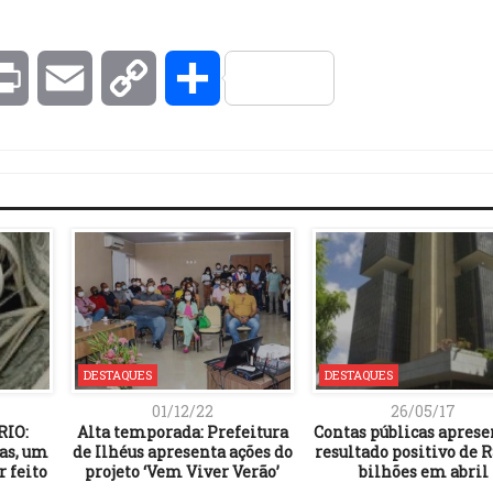
kedIn
Print
Email
Copy
Compartilhar
Link
DESTAQUES
DESTAQUES
01/12/22
26/05/17
RIO:
Alta temporada: Prefeitura
Contas públicas apres
as, um
de Ilhéus apresenta ações do
resultado positivo de R
r feito
projeto ‘Vem Viver Verão’
bilhões em abril