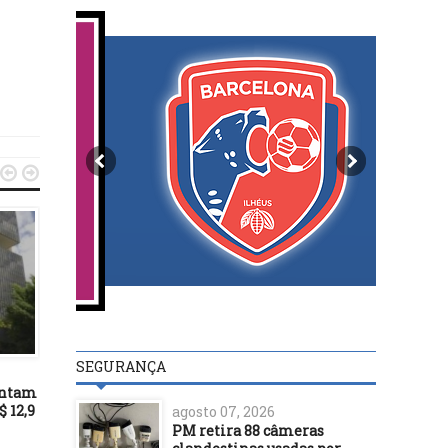


DESTAQUES
29/07/16
A inútil Câmara de Ilh
DESTAQUES
retorna suas atividades
SEGURANÇA
05 de agosto
10/07/17
entam
Receita abre hoje consulta ao
$ 12,9
segundo lote de restituição
agosto 07, 2026
do Imposto de Renda
PM retira 88 câmeras