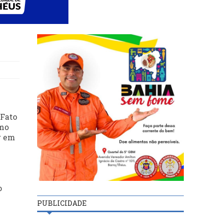
 Fato
omo
r em
o
PUBLICIDADE