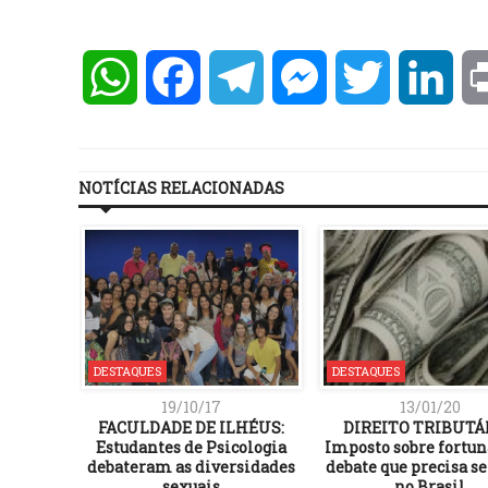
WhatsApp
Facebook
Telegram
Messenger
Twitter
Lin
NOTÍCIAS RELACIONADAS
DESTAQUES
DESTAQUES
19/10/17
13/01/20
FACULDADE DE ILHÉUS:
DIREITO TRIBUTÁ
Estudantes de Psicologia
Imposto sobre fortun
debateram as diversidades
debate que precisa se
sexuais
no Brasil