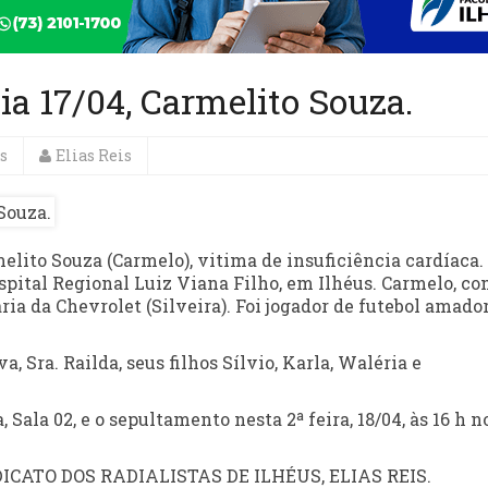
ia 17/04, Carmelito Souza.
s
Elias Reis
ito Souza (Carmelo), vitima de insuficiência cardíaca.
ospital Regional Luiz Viana Filho, em Ilhéus. Carmelo, c
ia da Chevrolet (Silveira). Foi jogador de futebol amado
a, Sra. Railda, seus filhos Sílvio, Karla, Waléria e
Sala 02, e o sepultamento nesta 2ª feira, 18/04, às 16 h n
CATO DOS RADIALISTAS DE ILHÉUS, ELIAS REIS.