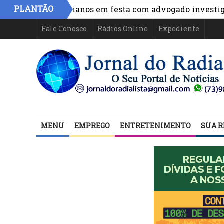
PLANTÃO
 políticos baianos em festa com advogado investigado n
Fale Conosco
Rádios Online
Expediente
MENU
EMPREGO
ENTRETENIMENTO
SUA R