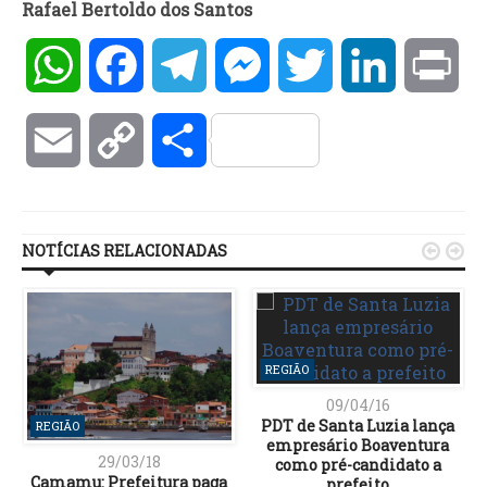
Rafael Bertoldo dos Santos
WhatsApp
Facebook
Telegram
Messenger
Twitter
LinkedIn
Pri
Email
Copy
Compartilhar
Link
NOTÍCIAS RELACIONADAS


REGIÃO
09/04/16
PDT de Santa Luzia lança
REGIÃO
empresário Boaventura
29/03/18
como pré-candidato a
Camamu: Prefeitura paga
prefeito