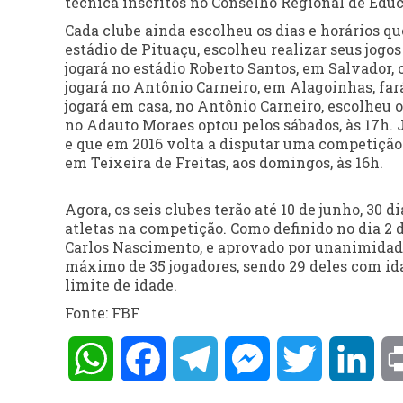
técnica inscritos no Conselho Regional de Educ
Cada clube ainda escolheu os dias e horários qu
estádio de Pituaçu, escolheu realizar seus jog
jogará no estádio Roberto Santos, em Salvador, 
jogará no Antônio Carneiro, em Alagoinhas, far
jogará em casa, no Antônio Carneiro, escolheu 
no Adauto Moraes optou pelos sábados, às 17h. Já
e que em 2016 volta a disputar uma competição 
em Teixeira de Freitas, aos domingos, às 16h.
Agora, os seis clubes terão até 10 de junho, 30 
atletas na competição. Como definido no dia 2 
Carlos Nascimento, e aprovado por unanimidade
máximo de 35 jogadores, sendo 29 deles com i
limite de idade.
Fonte: FBF
WhatsApp
Facebook
Telegram
Messenger
Twitter
Lin