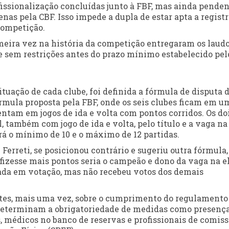
issionalização concluídas junto à FBF, mas ainda pende
enas pela CBF. Isso impede a dupla de estar apta a registr
competição.
rimeira vez na história da competição entregaram os laud
e sem restrições antes do prazo mínimo estabelecido pel
tuação de cada clube, foi definida a fórmula de disputa 
fórmula proposta pela FBF, onde os seis clubes ficam em u
entam em jogos de ida e volta com pontos corridos. Os do
, também com jogo de ida e volta, pelo título e a vaga na
rá o mínimo de 10 e o máximo de 12 partidas.
Ferreti, se posicionou contrário e sugeriu outra fórmula
fizesse mais pontos seria o campeão e dono da vaga na el
ocada em votação, mas não recebeu votos dos demais
entes, mais uma vez, sobre o cumprimento do regulamento
 determinam a obrigatoriedade de medidas como presenç
médicos no banco de reservas e profissionais de comis