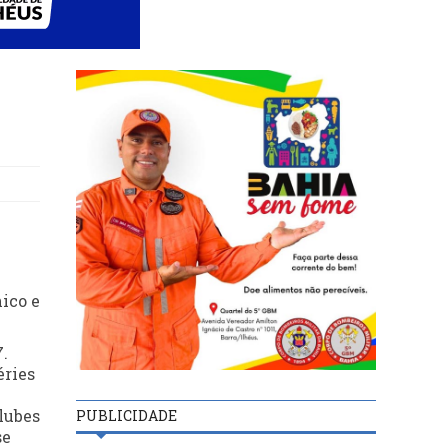
nico e
7.
éries
lubes
PUBLICIDADE
se