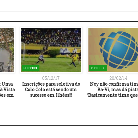
Link
FUTEBOL
FUTEBOL
05/12/17
20/02/14
s: Uma
Inscrições para seletiva do
Ney não confirma tim
à Vista
Colo Colo está sendo um
Ba-Vi, mas dá pista
ões em
sucesso em Ilhéus!!!
‘Basicamente time que 