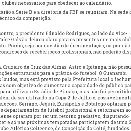
z clubes necessários para obedecer ao calendário.
utarão a Série B e a diretoria da FBF se reuniram. Na sede 
Técnico da competição.
ontro, o presidente Ednaldo Rodrigues, ao lado do vice-
Taíse Galvão deixou claro para os presentes que mais clu
to. Porém, seja por questão de documentação, ou por não
ondições de receber jogos profissionais, não poderão dis
 Cruzeiro de Cruz das Almas, Astro e Ipitanga, não possu
ções estruturais para a prática do futebol. O Guanambi
os laudos, mas está previsto pela Prefeitura local o fech
bras com objetivo de aumentar a capacidade de público pa
ara utilizar o Estádio de Pituaçu, mas não foi permitido
além de ser utilizado na Copa 2 de Julho e, possivelmente
leções. Serrano, Jequié, Eunápolis e Botafogo optaram p
us departamentos de futebol profissional e retornarem ao
ense optaram por ter um retorno gradativo, disputando
ecer e só nas próximas temporadas participarem de uma 
Clube Atlético Coiteense, de Conceição do Coité, fundados