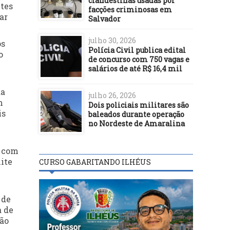
clandestinas usadas por
ntes
facções criminosas em
ar
Salvador
julho 30, 2026
os
Polícia Civil publica edital
o
de concurso com 750 vagas e
salários de até R$ 16,4 mil
da
julho 26, 2026
m
Dois policiais militares são
is
baleados durante operação
no Nordeste de Amaralina
, com
ite
CURSO GABARITANDO ILHÉUS
 de
a de
são