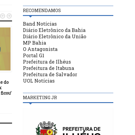
RECOMENDAMOS


Band Notícias
Diário Eletrônico da Bahia
Diário Eletrônico da União
MP Bahia
O Antagonista
Portal G1
Prefeitura de Ilhéus
FUTEBOL
FUTEBOL
Prefeitura de Itabuna
Prefeitura de Salvador
31/07/21
20/12/23
UOL Notícias
e do
Botafogo e Vasco disputam
FUTEBOL: Torcida única 
:
clássico carioca na Série B
mantida nos Bavis em 
ficou’
MARKETING JR