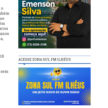
 o
ambém
que
bém
ontos
 anos
a,
 18
ACESSE ZONA SUL FM ILHÉUS
s sem