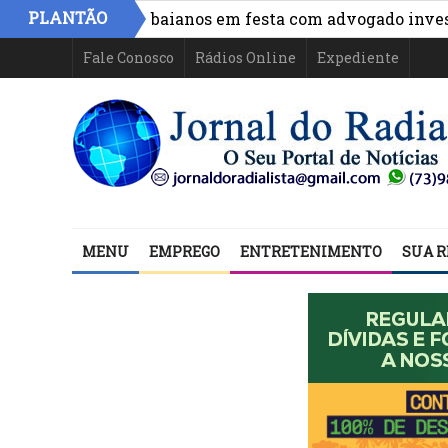
PLANTÃO
 de políticos baianos em festa com advogado investigado
Fale Conosco
Rádios Online
Expediente
MENU
EMPREGO
ENTRETENIMENTO
SUA R