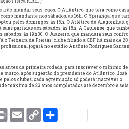
ação Física (CREF).
e irão mandar seus jogos. O Atlântico, que terá como casa
os como mandante nos sábados, às 16h. O Ypiranga, que t
optou pelos domingos, às 16h. O Atlético de Alagoinhas, 
á suas partidas aos sábados, às 18h. A Catuense, que tam
os sábados, às 19h30. O Juazeiro, que mandará seus confr
 o Teixeira de Freitas, clube filiado à CBF há mais de 20
profissional jogará no estádio Antônio Rodrigues Santan
dias antes da primeira rodada, para inscrever o mínimo de
de março, após sugestão do presidente do Atlântico, José
 pelos clubes, cada agremiação só poderá inscrever o
dade máxima de 23 anos completados até dezembro e sei
kedIn
Print
Email
Copy
Compartilhar