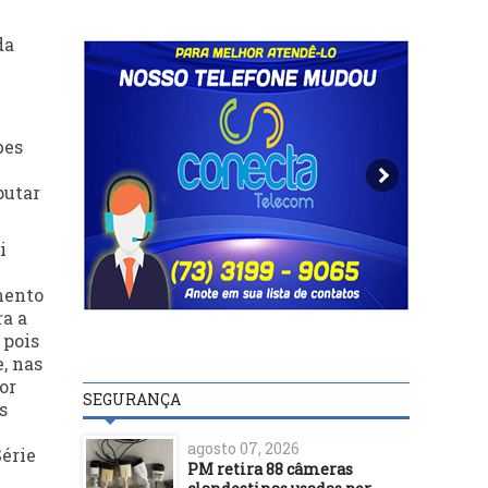
da
bes
putar
i
amento
ra a
 pois
, nas
or
SEGURANÇA
s
agosto 07, 2026
Série
PM retira 88 câmeras