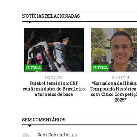
NOTÍCIAS RELACIONADAS
FUTEBOL
FUTEBOL
18/07/20
22/11/24
ica será
Futebol feminino: CBF
*Barcelona de Ilhéu
em 2024
confirma datas do Brasileiro
Temporada Histórica 
e torneios de base
com Cinco Competiç
2025*
SEM COMENTÁRIOS
Sem Comentários!