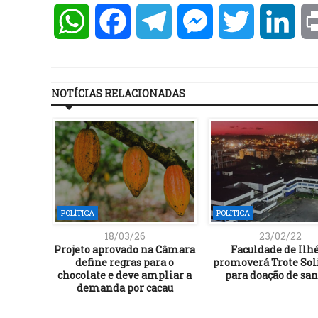
WhatsApp
Facebook
Telegram
Messenger
Twitter
Lin
NOTÍCIAS RELACIONADAS
POLÍTICA
POLÍTICA
18/03/26
23/02/22
Projeto aprovado na Câmara
Faculdade de Ilh
define regras para o
promoverá Trote Sol
chocolate e deve ampliar a
para doação de sa
demanda por cacau