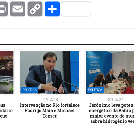
kedIn
Print
Email
Copy
Compartilhar
Link
POLÍTICA
POLÍTICA
17/02/18
13/05/24
éus
Intervenção no Rio fortalece
Jerônimo leva poten
idário
Rodrigo Maia e Michael
energético da Bahia 
ngue
Temer
maior evento do mu
sobre hidrogênio ve