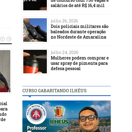
de concurso com 750 vagas e
salários de até R$ 16,4 mil
julho 26, 2026
Dois policiais militares são
baleados durante operação
no Nordeste de Amaralina


julho 24, 2026
Mulheres podem comprar e
usar spray de pimenta para
defesa pessoal
POLÍTICA
01/06/18
GOVERNO MONITORA
POLÍTICA
CURSO GABARITANDO ILHÉUS
NOTÍCIAS FALSAS SOBRE
RETOMADA DE
16/12/17
PARALISAÇÃO
cial
Rui anuncia ajuda par
para
recuperar postos e
ndo
implantação da UPA-Ce
rde
em Ilhéus