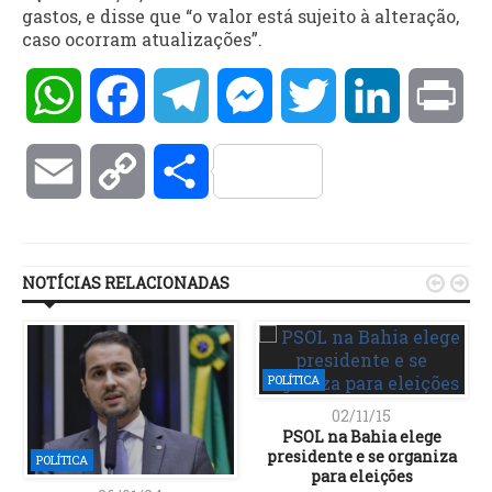
gastos, e disse que “o valor está sujeito à alteração,
caso ocorram atualizações”.
WhatsApp
Facebook
Telegram
Messenger
Twitter
LinkedIn
Pri
Email
Copy
Compartilhar
Link
NOTÍCIAS RELACIONADAS


POLÍTICA
02/11/15
PSOL na Bahia elege
presidente e se organiza
POLÍTICA
para eleições