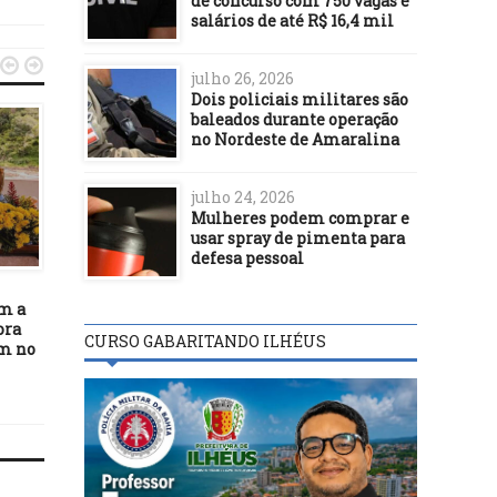
de concurso com 750 vagas e
salários de até R$ 16,4 mil


julho 26, 2026
Dois policiais militares são
baleados durante operação
no Nordeste de Amaralina
julho 24, 2026
Mulheres podem comprar e
usar spray de pimenta para
ENTRETENIMENTO
ENTRETENIMENTO
defesa pessoal
26/01/23
11/01/21
am a
Com estreia nesta sexta (27),
Lei Aldir Blanc em Ilhé
ora
Cine Comunidade leva
nas mãos da justiça!
CURSO GABARITANDO ILHÉUS
im no
sessão gratuita ao distrito de
Banco do Pedro