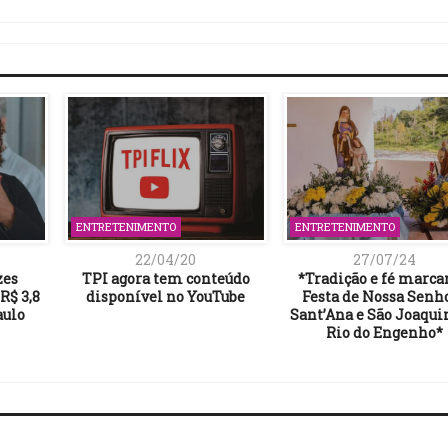
Link
ENTRETENIMENTO
ENTRETENIMENTO
22/04/20
27/07/24
zes
TPI agora tem conteúdo
*Tradição e fé marc
R$ 3,8
disponível no YouTube
Festa de Nossa Senh
aulo
Sant’Ana e São Joaqu
Rio do Engenho*