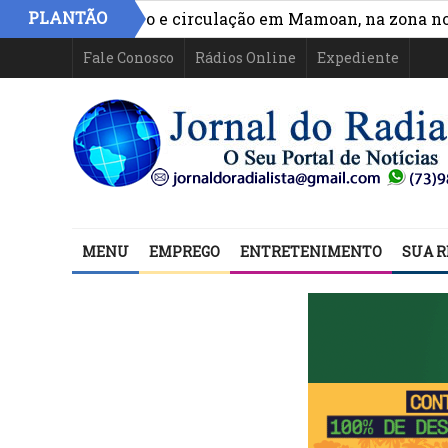
PLANTÃO
ora acesso e circulação em Mamoan, na zona norte de I
Fale Conosco
Rádios Online
Expediente
MENU
EMPREGO
ENTRETENIMENTO
SUA R