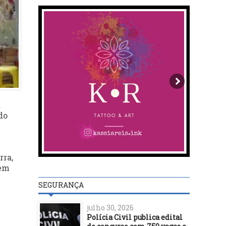
a
do
rra,
 em
SEGURANÇA
julho 30, 2026
Polícia Civil publica edital