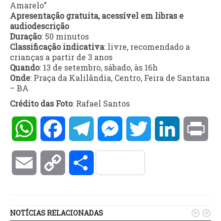
Amarelo”
Apresentação gratuita, acessível em libras e
audiodescrição
Duração
: 50 minutos
Classificação indicativa
: livre, recomendado a
crianças a partir de 3 anos
Quando
: 13 de setembro, sábado, às 16h
Onde
: Praça da Kalilândia, Centro, Feira de Santana
– BA
Crédito das Foto
: Rafael Santos
WhatsApp
Facebook
Telegram
Messenger
Twitter
LinkedIn
Pri
Email
Copy
Compartilhar
Link
NOTÍCIAS RELACIONADAS

