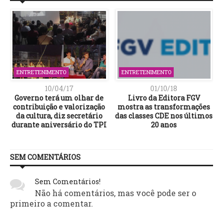
ENTRETENIMENTO
ENTRETENIMENTO
10/04/17
01/10/18
Governo terá um olhar de
Livro da Editora FGV
o
contribuição e valorização
mostra as transformações
da cultura, diz secretário
das classes CDE nos últimos
durante aniversário do TPI
20 anos
SEM COMENTÁRIOS
Sem Comentários!
Não há comentários, mas você pode ser o
primeiro a comentar.