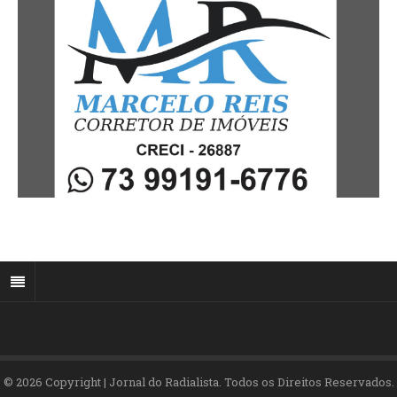
© 2026 Copyright | Jornal do Radialista. Todos os Direitos Reservados.