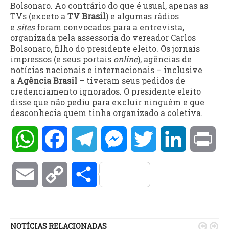
Bolsonaro. Ao contrário do que é usual, apenas as
TVs (exceto a
TV Brasil
) e algumas rádios
e
sites
foram convocados para a entrevista,
organizada pela assessoria do vereador Carlos
Bolsonaro, filho do presidente eleito. Os jornais
impressos (e seus portais
online
), agências de
notícias nacionais e internacionais – inclusive
a
Agência Brasil
– tiveram seus pedidos de
credenciamento ignorados. O presidente eleito
disse que não pediu para excluir ninguém e que
desconhecia quem tinha organizado a coletiva.
WhatsApp
Facebook
Telegram
Messenger
Twitter
LinkedIn
Pri
Email
Copy
Compartilhar
Link
NOTÍCIAS RELACIONADAS

