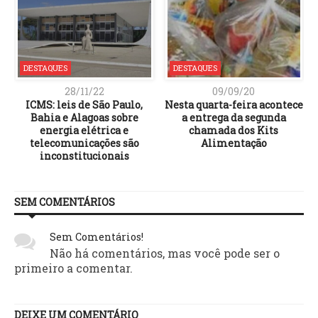
DESTAQUES
DESTAQUES
28/11/22
09/09/20
ICMS: leis de São Paulo,
Nesta quarta-feira acontece
Bahia e Alagoas sobre
a entrega da segunda
o
energia elétrica e
chamada dos Kits
telecomunicações são
Alimentação
inconstitucionais
SEM COMENTÁRIOS
Sem Comentários!
Não há comentários, mas você pode ser o
primeiro a comentar.
DEIXE UM COMENTÁRIO