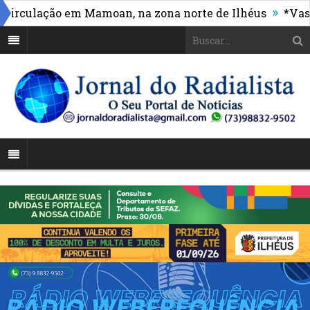
»
culação em Mamoan, na zona norte de Ilhéus
*Vasco m