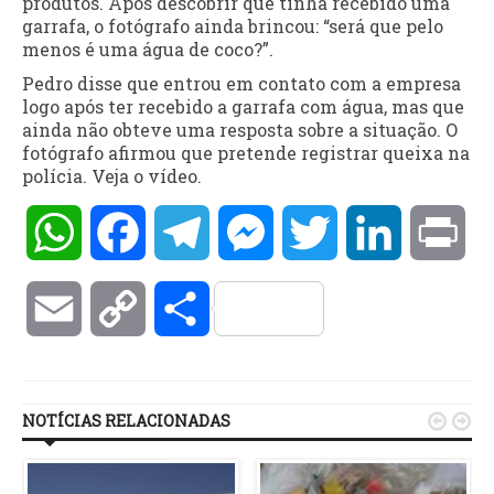
produtos. Após descobrir que tinha recebido uma
garrafa, o fotógrafo ainda brincou: “será que pelo
menos é uma água de coco?”.
Pedro disse que entrou em contato com a empresa
logo após ter recebido a garrafa com água, mas que
ainda não obteve uma resposta sobre a situação. O
fotógrafo afirmou que pretende registrar queixa na
polícia. Veja o vídeo.
WhatsApp
Facebook
Telegram
Messenger
Twitter
LinkedIn
Pri
Email
Copy
Compartilhar
Link
NOTÍCIAS RELACIONADAS

