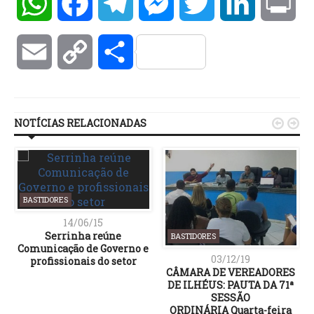
WhatsApp
Facebook
Telegram
Messenger
Twitter
LinkedIn
Pri
Email
Copy
Compartilhar
Link
NOTÍCIAS RELACIONADAS


BASTIDORES
14/06/15
Serrinha reúne
BASTIDORES
Comunicação de Governo e
03/12/19
CÂMARA DE VEREADORES
DE ILHÉUS: PAUTA DA 71ª
SESSÃO
ORDINÁRIA Quarta-feira