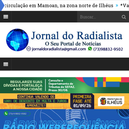
»
culação em Mamoan, na zona norte de Ilhéus
*Vasco m