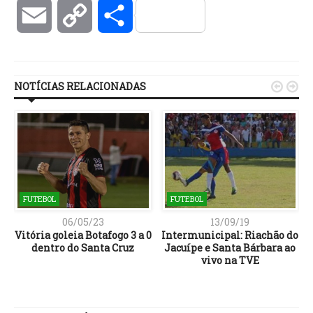
Email
Copy
Compartilhar
Link
NOTÍCIAS RELACIONADAS


FUTEBOL
FUTEBOL
06/05/23
13/09/19
Vitória goleia Botafogo 3 a 0
Intermunicipal: Riachão do
á
dentro do Santa Cruz
Jacuípe e Santa Bárbara ao
vivo na TVE