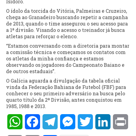
Isidoro.
O ídolo da torcida do Vitória, Palmeiras e Cruzeiro,
chega ao Granadeiro buscando repetir a campanha
de 2013, quando o time assegurou o seu acesso para
a 1ª divisão. Visando o acesso o treinador já busca
atletas para reforçar o elenco.
“Estamos conversando com a diretoria para montar
a comissão técnica e começamos os contatos com
os atletas da minha confiança e estamos
observando os jogadores do Campeonato Baiano e
de outros estaduais”.
O Galícia aguarda a divulgação da tabela oficial
vinda da Federação Bahiana de Futebol (FBF) para
conhecer o seu primeiro adversário na busca pelo
quarto título da 2ª Divisão, antes conquistou em
1985, 1988 e 2013.
WhatsApp
Facebook
Telegram
Messenger
Twitter
LinkedIn
Pri