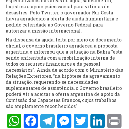
especializados nas áreas de água, saneamento,
logística e apoio psicossocial para vítimas de
desastres. Pelo Twitter, o governador Rui Costa
havia agradecido a oferta de ajuda humanitária e
pedido celeridade ao Governo Federal para
autorizar a missão internacional.
Na dispensa da ajuda, feita por meio de documento
oficial, o governo brasileiro agradeceu a proposta
argentina e informou que a situação na Bahia “está
sendo enfrentada com a mobilização interna de
todos os recursos financeiros e de pessoal
necessários”. Ainda de acordo com o Ministério das
Relações Exteriores, “na hipótese de agravamento
da situação, requerendo-se necessidades
suplementares de assistência, o Governo brasileiro
poderá vir a aceitar a oferta argentina de apoio da
Comissão dos Capacetes Brancos, cujos trabalhos
são amplamente reconhecidos”.
WhatsApp
Facebook
Telegram
Messenger
Twitter
LinkedIn
Pri