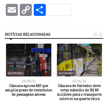
Email
Copy
Compartilhar
Link
NOTÍCIAS RELACIONADAS


BASTIDORES
BASTIDORES
25/05/21
15/06/26
Câmara aprova MP que
Câmara de Salvador deve
amplia prazo de reembolso
votar subsídio de R$ 80
a
de passagens aéreas
milhões para o transporte
coletivo na quarta-feira