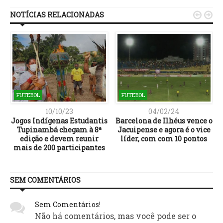
NOTÍCIAS RELACIONADAS


FUTEBOL
FUTEBOL
10/10/23
04/02/24
:
Jogos Indígenas Estudantis
Barcelona de Ilhéus vence o
Tupinambá chegam à 8ª
Jacuipense e agora é o vice
edição e devem reunir
líder, com com 10 pontos
mais de 200 participantes
SEM COMENTÁRIOS
Sem Comentários!
Não há comentários, mas você pode ser o