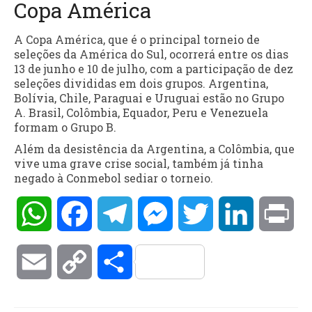
Copa América
A Copa América, que é o principal torneio de
seleções da América do Sul, ocorrerá entre os dias
13 de junho e 10 de julho, com a participação de dez
seleções divididas em dois grupos. Argentina,
Bolívia, Chile, Paraguai e Uruguai estão no Grupo
A. Brasil, Colômbia, Equador, Peru e Venezuela
formam o Grupo B.
Além da desistência da Argentina, a Colômbia, que
vive uma grave crise social, também já tinha
negado à Conmebol sediar o torneio.
WhatsApp
Facebook
Telegram
Messenger
Twitter
LinkedIn
Pri
Email
Copy
Compartilhar
Link