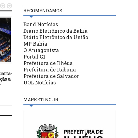


RECOMENDAMOS
Band Notícias
Diário Eletrônico da Bahia
Diário Eletrônico da União
MP Bahia
O Antagonista
Portal G1
BASTIDORES
BASTIDORES
Prefeitura de Ilhéus
27/01/19
26/04/17
Prefeitura de Itabuna
uarta-
Código de Ética e Disciplina
Sindicato dos Radialista
Prefeitura de Salvador
ção a
da Ordem dos Advogados do
Ilhéus apoia a Greve Ge
UOL Notícias
+
Brasil
desta sexta-feira, 28 de a
MARKETING JR