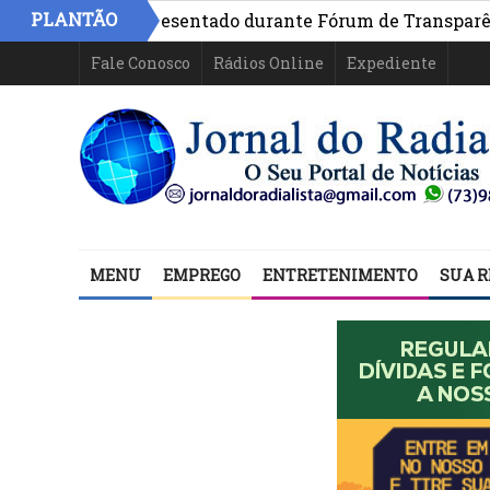
PLANTÃO
Bahia é apresentado durante Fórum de Transparência da 
Fale Conosco
Rádios Online
Expediente
MENU
EMPREGO
ENTRETENIMENTO
SUA R