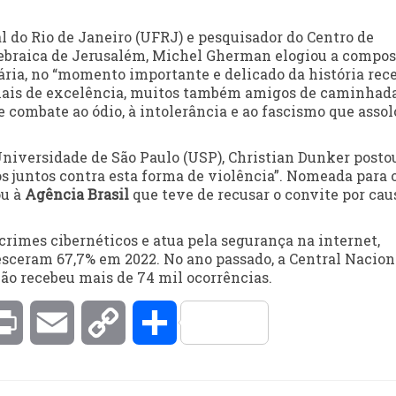
l do Rio de Janeiro (UFRJ) e pesquisador do Centro de
ebraica de Jerusalém, Michel Gherman elogiou a compos
sária, no “momento importante e delicado da história rec
onais de excelência, muitos também amigos de caminhada
 combate ao ódio, à intolerância e ao fascismo que assol
 Universidade de São Paulo (USP), Christian Dunker posto
 juntos contra esta forma de violência”. Nomeada para o
ou à
Agência Brasil
que teve de recusar o convite por cau
rimes cibernéticos e atua pela segurança na internet,
sceram 67,7% em 2022. No ano passado, a Central Nacion
ão recebeu mais de 74 mil ocorrências.
kedIn
Print
Email
Copy
Compartilhar
Link