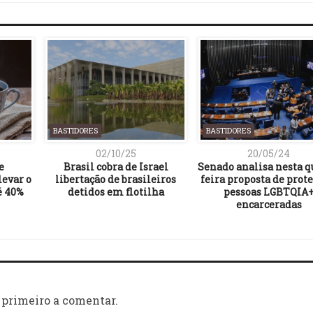
BASTIDORES
BASTIDORES
02/10/25
20/05/24
e
Brasil cobra de Israel
Senado analisa nesta q
evar o
libertação de brasileiros
feira proposta de prote
é 40%
detidos em flotilha
pessoas LGBTQIA
encarceradas
 primeiro a comentar.