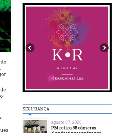
 de
m
gor
ade
 o
SEGURANÇA
ia
agosto 07, 2026
PM retira 88 câmeras
gues