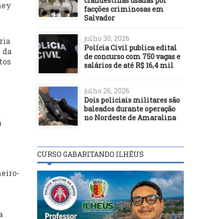
clandestinas usadas por
ney
facções criminosas em
Salvador
julho 30, 2026
ria
Polícia Civil publica edital
 da
de concurso com 750 vagas e
tos
salários de até R$ 16,4 mil
julho 26, 2026
Dois policiais militares são
baleados durante operação
no Nordeste de Amaralina
á
CURSO GABARITANDO ILHÉUS
eiro-
a