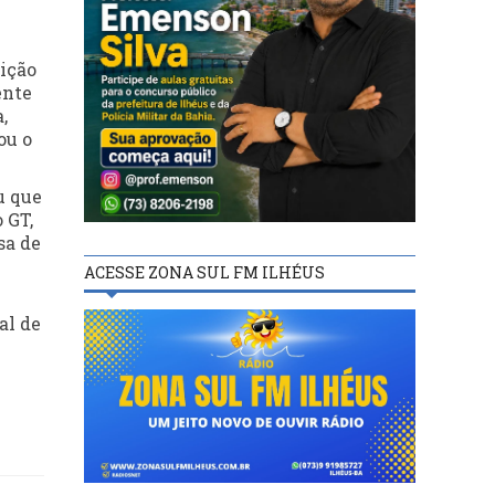
ição
ente
,
ou o
u que
 GT,
sa de
ACESSE ZONA SUL FM ILHÉUS
al de