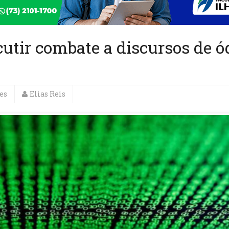
cutir combate a discursos de ó
es
Elias Reis