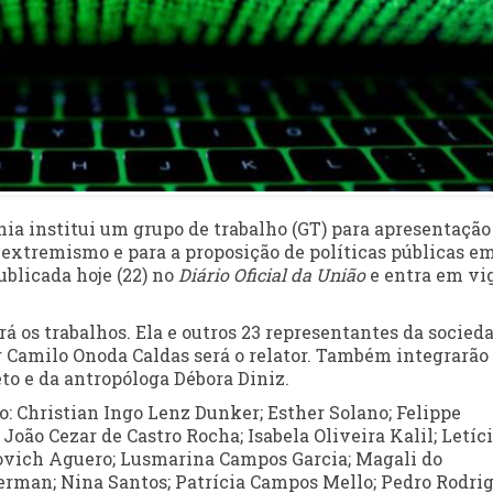
ia institui um grupo de trabalho (GT) para apresentação
o extremismo e para a proposição de políticas públicas e
ublicada hoje (22) no
Diário Oficial da União
e entra em vi
á os trabalhos. Ela e outros 23 representantes da socied
or Camilo Onoda Caldas será o relator. Também integrarão
to e da antropóloga Débora Diniz.
o: Christian Ingo Lenz Dunker; Esther Solano; Felippe
oão Cezar de Castro Rocha; Isabela Oliveira Kalil; Letíc
novich Aguero; Lusmarina Campos Garcia; Magali do
man; Nina Santos; Patrícia Campos Mello; Pedro Rodri