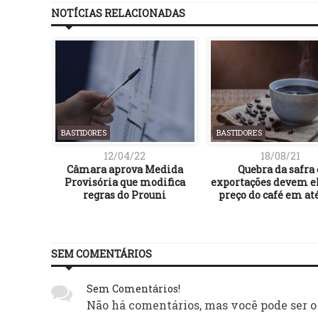
NOTÍCIAS RELACIONADAS
BASTIDORES
BASTIDORES
12/04/22
18/08/21
istas de
Câmara aprova Medida
Quebra da safra 
e Geral
Provisória que modifica
exportações devem el
 de abril
regras do Prouni
preço do café em at
SEM COMENTÁRIOS
Sem Comentários!
Não há comentários, mas você pode ser o