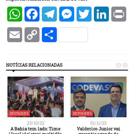
WhatsApp
Facebook
Telegram
Messenger
Twitter
LinkedIn
Pri
Email
Copy
Compartilhar
Link
NOTÍCIAS RELACIONADAS


DESTAQUES
DESTAQUES
23/10/22
01/11/23
A Bahia tem lado: Time
Valderico Junior vai